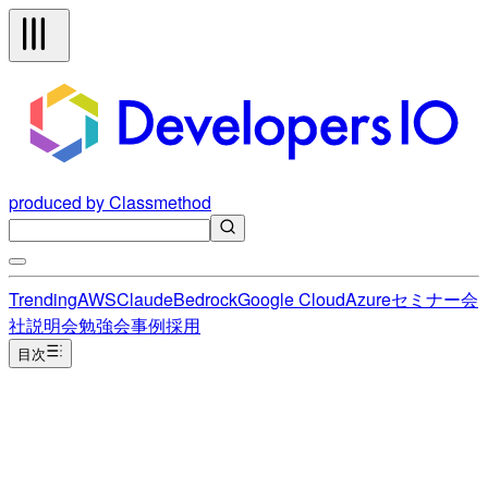
produced by Classmethod
Trending
AWS
Claude
Bedrock
Google Cloud
Azure
セミナー
会
社説明会
勉強会
事例
採用
目次