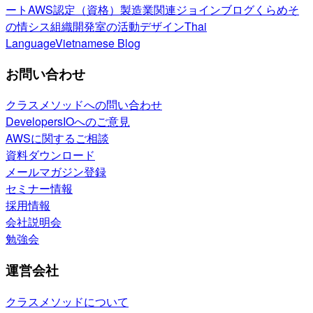
ート
AWS認定（資格）
製造業関連
ジョインブログ
くらめそ
の情シス
組織開発室の活動
デザイン
Thai
Language
Vietnamese Blog
お問い合わせ
クラスメソッドへの問い合わせ
DevelopersIOへのご意見
AWSに関するご相談
資料ダウンロード
メールマガジン登録
セミナー情報
採用情報
会社説明会
勉強会
運営会社
クラスメソッドについて