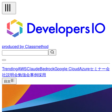
produced by Classmethod
Trending
AWS
Claude
Bedrock
Google Cloud
Azure
セミナー
会
社説明会
勉強会
事例
採用
目次