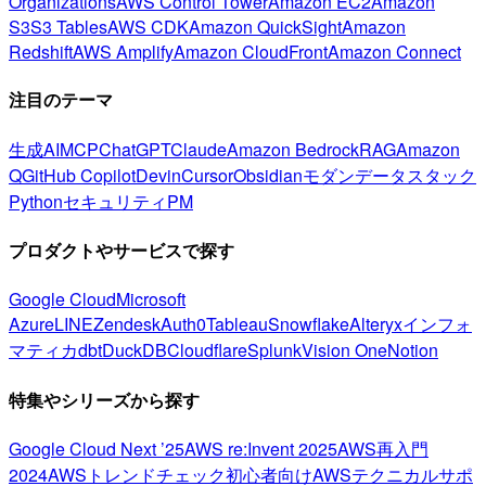
Organizations
AWS Control Tower
Amazon EC2
Amazon
S3
S3 Tables
AWS CDK
Amazon QuickSight
Amazon
Redshift
AWS Amplify
Amazon CloudFront
Amazon Connect
注目のテーマ
生成AI
MCP
ChatGPT
Claude
Amazon Bedrock
RAG
Amazon
Q
GitHub Copilot
Devin
Cursor
Obsidian
モダンデータスタック
Python
セキュリティ
PM
プロダクトやサービスで探す
Google Cloud
Microsoft
Azure
LINE
Zendesk
Auth0
Tableau
Snowflake
Alteryx
インフォ
マティカ
dbt
DuckDB
Cloudflare
Splunk
Vision One
Notion
特集やシリーズから探す
Google Cloud Next ’25
AWS re:Invent 2025
AWS再入門
2024
AWSトレンドチェック
初心者向け
AWSテクニカルサポ