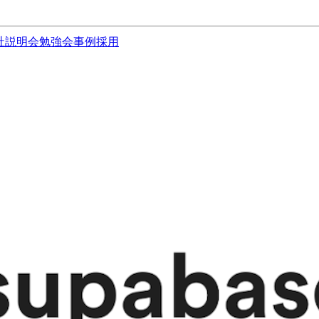
社説明会
勉強会
事例
採用