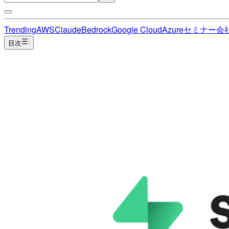
Trending
AWS
Claude
Bedrock
Google Cloud
Azure
セミナー
会
目次