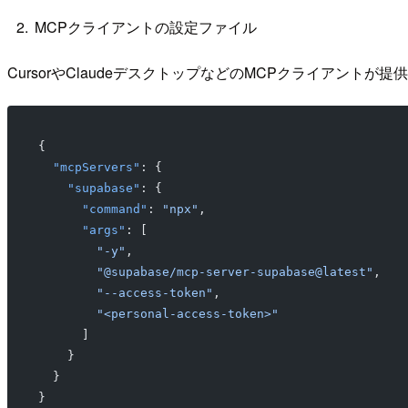
MCPクライアントの設定ファイル
CursorやClaudeデスクトップなどのMCPクライアン
{
  "mcpServers"
: {
    "supabase"
: {
      "command"
: 
"npx"
,
      "args"
: [
        "-y"
,
        "@supabase/mcp-server-supabase@latest"
,
        "--access-token"
,
        "<personal-access-token>"
      ]
    }
  }
}