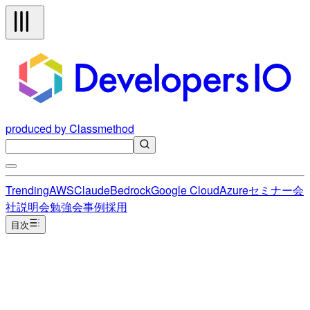
produced by Classmethod
Trending
AWS
Claude
Bedrock
Google Cloud
Azure
セミナー
会
社説明会
勉強会
事例
採用
目次