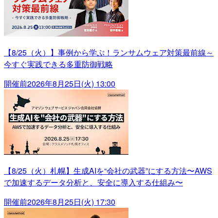
【8/25（火）】事例から学ぶ！ランサムウェア対策最前線～
今すぐ実践できる多重防御戦略
開催前
2026年8月25日(火) 13:00
【8/25（火）札幌】生成AIを“会社の武器”にする方法〜AWS
で加速するデータ分析と、安全に導入する仕組み〜
開催前
2026年8月25日(火) 17:30