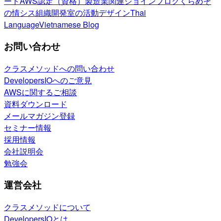
ート
AWS認定（資格）
製造業関連
ジョインブログ
くらめそ
の情シス
組織開発室の活動
デザイン
Thai
Language
Vietnamese Blog
お問い合わせ
クラスメソッドへの問い合わせ
DevelopersIOへのご意見
AWSに関するご相談
資料ダウンロード
メールマガジン登録
セミナー情報
採用情報
会社説明会
勉強会
運営会社
クラスメソッドについて
DevelopersIOとは