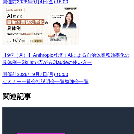
開催前
2026年9月4日(金) 15:00
【9/7（月）】Anthropic登壇！AIによる自治体業務効率化の
具体例ーSkillsで広がるClaudeの使い方ー
開催前
2026年9月7日(月) 15:00
セミナー一覧
会社説明会一覧
勉強会一覧
関連記事