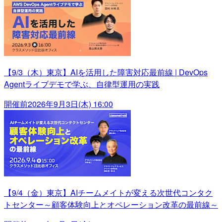
【9/3（木）東京】AIを活用した障害対応最前線 | DevOps
Agentライブデモで学ぶ、自律型運用の実践
開催前
2026年9月3日(木) 16:00
【9/4（金）東京】AIチームメイトが変える次世代コンタク
トセンター～顧客体験向上とオペレーション改革の最前線～