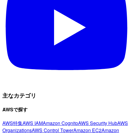
主なカテゴリ
AWSで探す
AWS特集
AWS IAM
Amazon Cognito
AWS Security Hub
AWS
Organizations
AWS Control Tower
Amazon EC2
Amazon