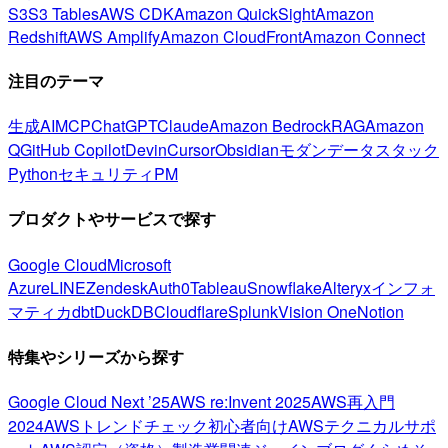
S3
S3 Tables
AWS CDK
Amazon QuickSight
Amazon
Redshift
AWS Amplify
Amazon CloudFront
Amazon Connect
注目のテーマ
生成AI
MCP
ChatGPT
Claude
Amazon Bedrock
RAG
Amazon
Q
GitHub Copilot
Devin
Cursor
Obsidian
モダンデータスタック
Python
セキュリティ
PM
プロダクトやサービスで探す
Google Cloud
Microsoft
Azure
LINE
Zendesk
Auth0
Tableau
Snowflake
Alteryx
インフォ
マティカ
dbt
DuckDB
Cloudflare
Splunk
Vision One
Notion
特集やシリーズから探す
Google Cloud Next ’25
AWS re:Invent 2025
AWS再入門
2024
AWSトレンドチェック
初心者向け
AWSテクニカルサポ