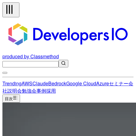
produced by Classmethod
Trending
AWS
Claude
Bedrock
Google Cloud
Azure
セミナー
会
社説明会
勉強会
事例
採用
目次