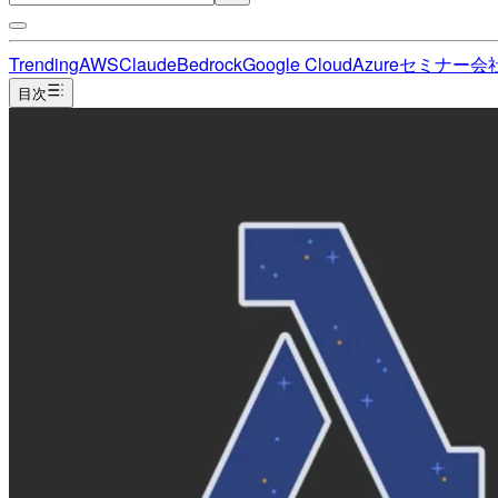
Trending
AWS
Claude
Bedrock
Google Cloud
Azure
セミナー
会
目次