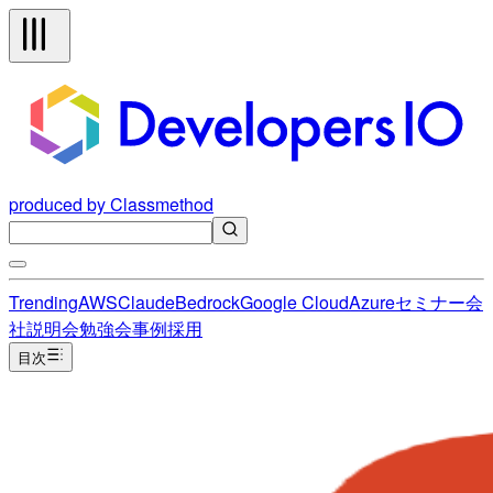
produced by Classmethod
Trending
AWS
Claude
Bedrock
Google Cloud
Azure
セミナー
会
社説明会
勉強会
事例
採用
目次