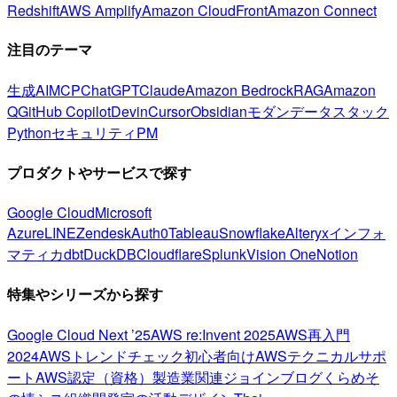
Redshift
AWS Amplify
Amazon CloudFront
Amazon Connect
注目のテーマ
生成AI
MCP
ChatGPT
Claude
Amazon Bedrock
RAG
Amazon
Q
GitHub Copilot
Devin
Cursor
Obsidian
モダンデータスタック
Python
セキュリティ
PM
プロダクトやサービスで探す
Google Cloud
Microsoft
Azure
LINE
Zendesk
Auth0
Tableau
Snowflake
Alteryx
インフォ
マティカ
dbt
DuckDB
Cloudflare
Splunk
Vision One
Notion
特集やシリーズから探す
Google Cloud Next ’25
AWS re:Invent 2025
AWS再入門
2024
AWSトレンドチェック
初心者向け
AWSテクニカルサポ
ート
AWS認定（資格）
製造業関連
ジョインブログ
くらめそ