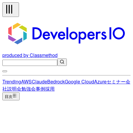
produced by Classmethod
Trending
AWS
Claude
Bedrock
Google Cloud
Azure
セミナー
会
社説明会
勉強会
事例
採用
目次