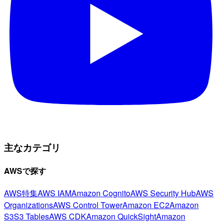
主なカテゴリ
AWSで探す
AWS特集
AWS IAM
Amazon Cognito
AWS Security Hub
AWS
Organizations
AWS Control Tower
Amazon EC2
Amazon
S3
S3 Tables
AWS CDK
Amazon QuickSight
Amazon