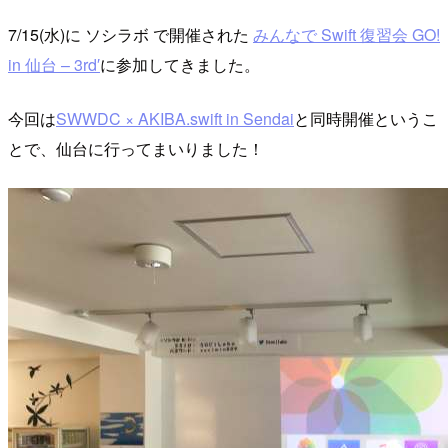
7/15(水)に ソシラボ で開催された
みんなで Swift 復習会 GO!
in 仙台 – 3rd′
に参加してきました。
今回は
SWWDC × AKIBA.swift in Sendai
と同時開催というこ
とで、仙台に行ってまいりました！