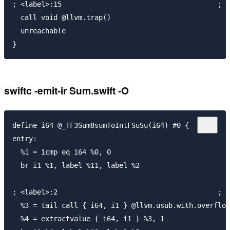
; <label>:15                                      ; p
  call void @llvm.trap()

  unreachable

swiftc -emit-ir Sum.swift -O
define i64 @_TF3Sum8sumToIntFSuSu(i64) #0 {

entry:

  %1 = icmp eq i64 %0, 0

  br i1 %1, label %11, label %2

; <label>:2                                       ; p
  %3 = tail call { i64, i1 } @llvm.usub.with.overflow
  %4 = extractvalue { i64, i1 } %3, 1
