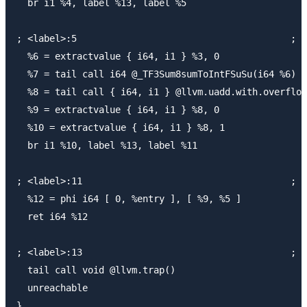
  br i1 %4, label %13, label %5

; <label>:5                                       ; p
  %6 = extractvalue { i64, i1 } %3, 0

  %7 = tail call i64 @_TF3Sum8sumToIntFSuSu(i64 %6)

  %8 = tail call { i64, i1 } @llvm.uadd.with.overflow
  %9 = extractvalue { i64, i1 } %8, 0

  %10 = extractvalue { i64, i1 } %8, 1

  br i1 %10, label %13, label %11

; <label>:11                                      ; p
  %12 = phi i64 [ 0, %entry ], [ %9, %5 ]

  ret i64 %12

; <label>:13                                      ; p
  tail call void @llvm.trap()

  unreachable
