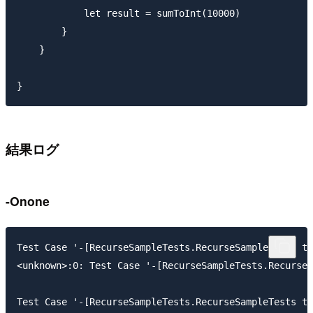
            let result = sumToInt(10000)

        }

    }

結果ログ
-Onone
Test Case '-[RecurseSampleTests.RecurseSampleTests te
<unknown>:0: Test Case '-[RecurseSampleTests.RecurseS
Test Case '-[RecurseSampleTests.RecurseSampleTests te