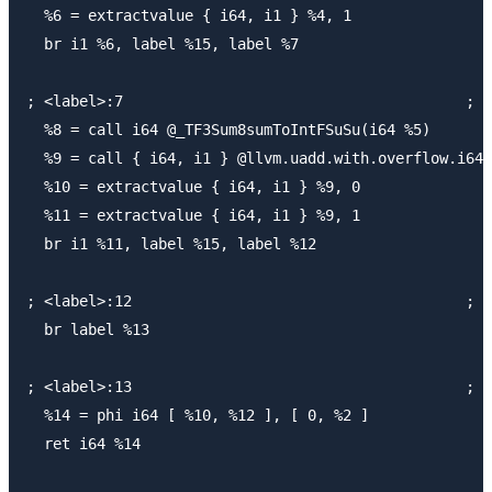
  %6 = extractvalue { i64, i1 } %4, 1

  br i1 %6, label %15, label %7

; <label>:7                                       ; p
  %8 = call i64 @_TF3Sum8sumToIntFSuSu(i64 %5)

  %9 = call { i64, i1 } @llvm.uadd.with.overflow.i64(
  %10 = extractvalue { i64, i1 } %9, 0

  %11 = extractvalue { i64, i1 } %9, 1

  br i1 %11, label %15, label %12

; <label>:12                                      ; p
  br label %13

; <label>:13                                      ; p
  %14 = phi i64 [ %10, %12 ], [ 0, %2 ]

  ret i64 %14
