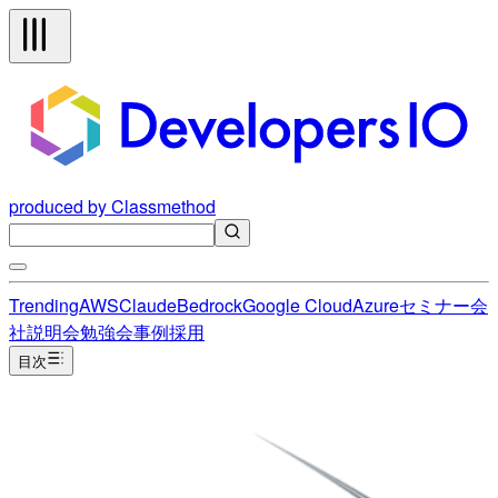
produced by Classmethod
Trending
AWS
Claude
Bedrock
Google Cloud
Azure
セミナー
会
社説明会
勉強会
事例
採用
目次