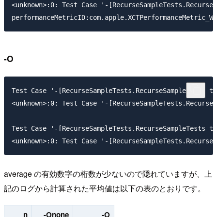
<unknown>:0: Test Case '-[RecurseSampleTests.RecurseS
-O
Test Case '-[RecurseSampleTests.RecurseSampleTests te
<unknown>:0: Test Case '-[RecurseSampleTests.RecurseS
Test Case '-[RecurseSampleTests.RecurseSampleTests te
average の有効数字の桁数が少ないので隠れていますが、上
記のログから計算された平均値は以下の表のとおりです。
n
-Onone
-O