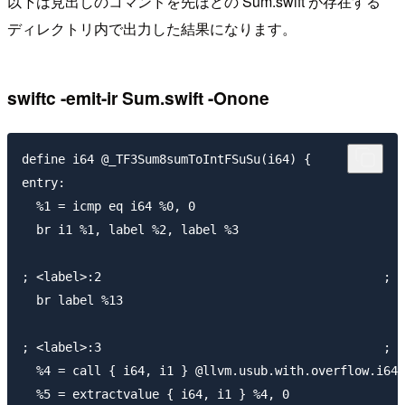
以下は見出しのコマンドを先ほどの Sum.swift が存在する
ディレクトリ内で出力した結果になります。
swiftc -emit-ir Sum.swift -Onone
define i64 @_TF3Sum8sumToIntFSuSu(i64) {

entry:

  %1 = icmp eq i64 %0, 0

  br i1 %1, label %2, label %3

; <label>:2                                       ; p
  br label %13

; <label>:3                                       ; p
  %4 = call { i64, i1 } @llvm.usub.with.overflow.i64(
  %5 = extractvalue { i64, i1 } %4, 0
