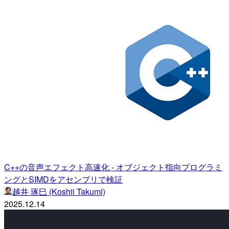
C++の音声エフェクト高速化 - オブジェクト指向プログラミ
ングとSIMDをアセンブリで検証
越井 琢巳 (Koshii Takumi)
2025.12.14