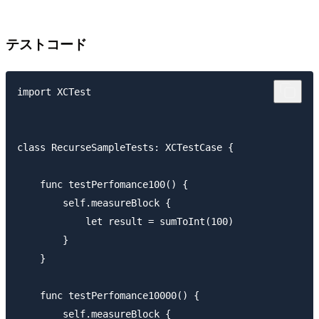
テストコード
import XCTest

class RecurseSampleTests: XCTestCase {

    func testPerfomance100() {

        self.measureBlock {

            let result = sumToInt(100)

        }

    }

    func testPerfomance10000() {

        self.measureBlock {
