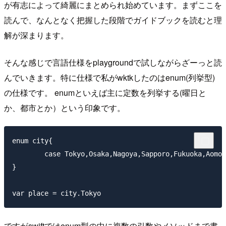
が有志によって綺麗にまとめられ始めています。まずここを
読んで、なんとなく把握した段階でガイドブックを読むと理
解が深まります。
そんな感じで言語仕様をplaygroundで試しながらざーっと読
んでいきます。特に仕様で私がwktkしたのはenum(列挙型)
の仕様です。 enumといえば主に定数を列挙する(曜日と
か、都市とか）という印象です。
enum city{

	case Tokyo,Osaka,Nagoya,Sapporo,Fukuoka,Aomori,Sendai,Shizuoka,Fukushima,Okayama,Okinawa

}

ですがswiftではenum型の中に複数の引数やメソッドまで書