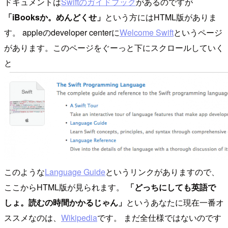
ドキュメントは
Swiftのガイドブック
があるのですが
「iBooksか。めんどくせ」
という方にはHTML版がありま
す。 appleのdeveloper centerに
Welcome Swift
というページ
があります。このページをぐーっと下にスクロールしていく
と
このような
Language Guide
というリンクがありますので、
ここからHTML版が見られます。
「どっちにしても英語で
しょ。読むの時間かかるじゃん」
というあなたに現在一番オ
ススメなのは、
Wikipedia
です。 まだ全仕様ではないのです