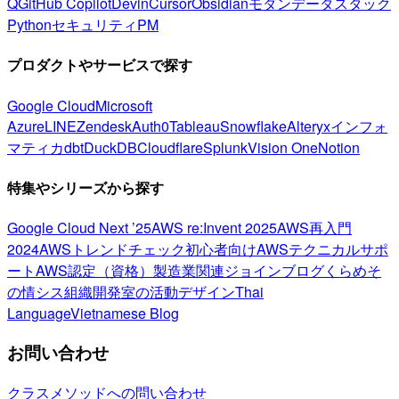
Q
GitHub Copilot
Devin
Cursor
Obsidian
モダンデータスタック
Python
セキュリティ
PM
プロダクトやサービスで探す
Google Cloud
Microsoft
Azure
LINE
Zendesk
Auth0
Tableau
Snowflake
Alteryx
インフォ
マティカ
dbt
DuckDB
Cloudflare
Splunk
Vision One
Notion
特集やシリーズから探す
Google Cloud Next ’25
AWS re:Invent 2025
AWS再入門
2024
AWSトレンドチェック
初心者向け
AWSテクニカルサポ
ート
AWS認定（資格）
製造業関連
ジョインブログ
くらめそ
の情シス
組織開発室の活動
デザイン
Thai
Language
Vietnamese Blog
お問い合わせ
クラスメソッドへの問い合わせ