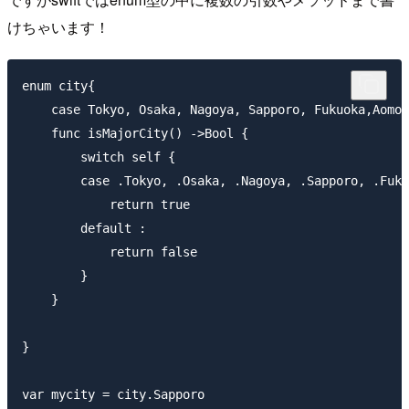
けちゃいます！
enum city{

    case Tokyo, Osaka, Nagoya, Sapporo, Fukuoka,Aomor
    func isMajorCity() ->Bool {

        switch self {

        case .Tokyo, .Osaka, .Nagoya, .Sapporo, .Fuku
            return true

        default :

            return false

        }

    }

}

var mycity = city.Sapporo
