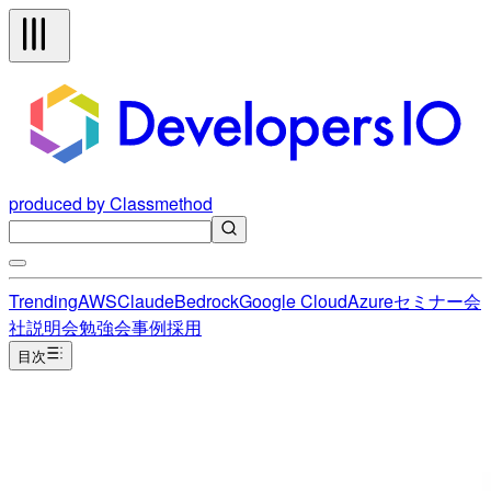
produced by Classmethod
Trending
AWS
Claude
Bedrock
Google Cloud
Azure
セミナー
会
社説明会
勉強会
事例
採用
目次