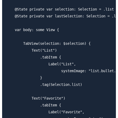
    @State private var selection: Selection = .list

    @State private var lastSelection: Selection = .li
    var body: some View {

        TabView(selection: $selection) {

            Text("List")

                .tabItem {

                    Label("List",

                          systemImage: "list.bullet.r
                }

                .tag(Selection.list)

            Text("Favorite")

                .tabItem {

                    Label("Favorite",
