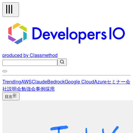
produced by Classmethod
Trending
AWS
Claude
Bedrock
Google Cloud
Azure
セミナー
会
社説明会
勉強会
事例
採用
目次