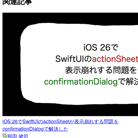
関連記事
iOS 26でSwiftUIのactionSheetが表示崩れする問題を
confirmationDialogで解決した
和田 健司