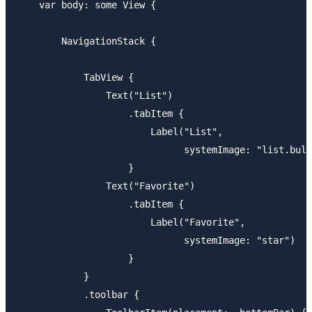
    var body: some View {

        NavigationStack {

            TabView {

                Text("List")

                    .tabItem {

                        Label("List",

                              systemImage: "list.bull
                    }

                Text("Favorite")

                    .tabItem {

                        Label("Favorite",

                              systemImage: "star")

                    }

            }

            .toolbar {
