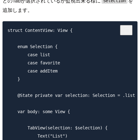
どのTabが選択されているか監視出来る様に
を
Selection
追加します。
struct ContentView: View {

    enum Selection {

        case list

        case favorite

        case addItem

    }

    @State private var selection: Selection = .list

    var body: some View {

        TabView(selection: $selection) {

            Text("List")
