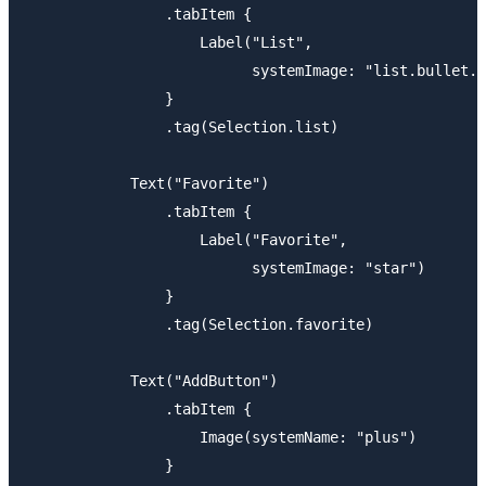
                .tabItem {

                    Label("List",

                          systemImage: "list.bullet.r
                }

                .tag(Selection.list)

            Text("Favorite")

                .tabItem {

                    Label("Favorite",

                          systemImage: "star")

                }

                .tag(Selection.favorite)

            Text("AddButton")

                .tabItem {

                    Image(systemName: "plus")

                }
