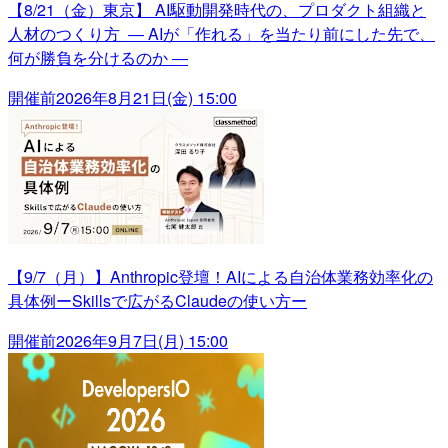
【8/21（金）東京】 AI駆動開発時代の、プロダクト組織と
人材のつくり方 ― AIが「作れる」を当たり前にした先で、
何が勝負を分けるのか ―
開催前
2026年8月21日(金) 15:00
【9/7（月）】Anthropic登壇！AIによる自治体業務効率化の
具体例ーSkillsで広がるClaudeの使い方ー
開催前
2026年9月7日(月) 15:00