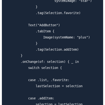
                          systemImage: "star")

                }

                .tag(Selection.favorite)

            Text("AddButton")

                .tabItem {

                    Image(systemName: "plus")

                }

                .tag(Selection.addItem)

        }

        .onChange(of: selection) { _ in

            switch selection {

            case .list, .favorite:

                lastSelection = selection

            case .addItem:

                selection = lastSelection
