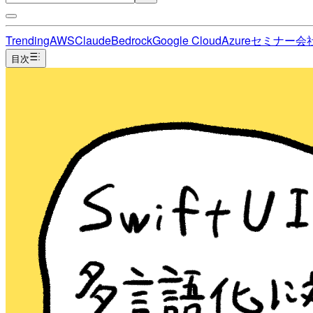
Trending
AWS
Claude
Bedrock
Google Cloud
Azure
セミナー
会
目次