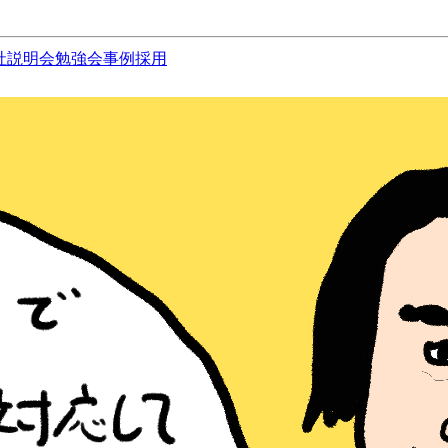
社説明会
勉強会
事例
採用