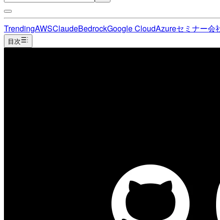
Trending
AWS
Claude
Bedrock
Google Cloud
Azure
セミナー
会
目次