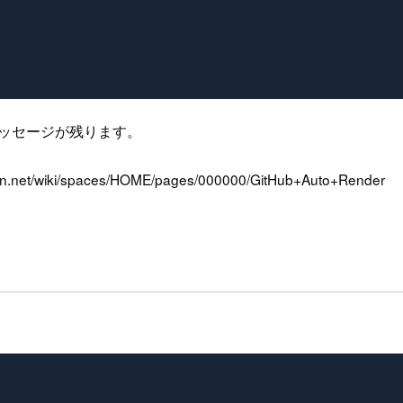
メッセージが残ります。
ssian.net/wiki/spaces/HOME/pages/000000/GitHub+Auto+Render