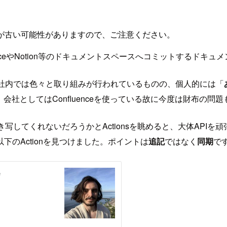
が古い可能性がありますので、ご注意ください。
uenceやNotion等のドキュメントスペースへコミットするド
べくと社内では色々と取り組みが行われているものの、個人的には「
、会社としてはConfluenceを使っている故に今度は財布の問
き写してくれないだろうかとActionsを眺めると、大体API
のActionを見つけました。ポイントは
追記
ではなく
同期
で