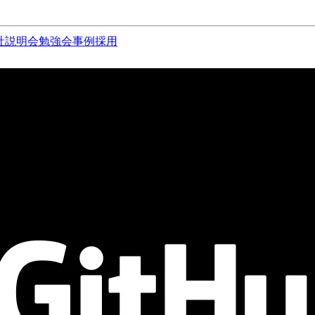
社説明会
勉強会
事例
採用