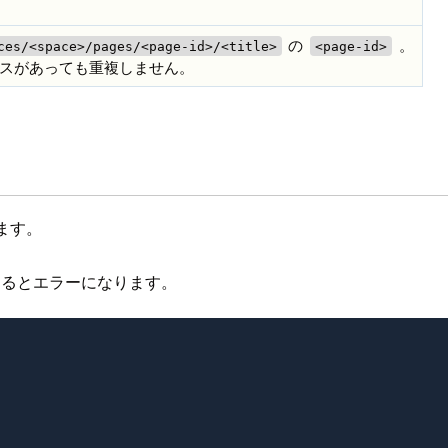
の
。
ces/<space>/pages/<page-id>/<title>
<page-id>
ースがあっても重複しません。
します。
用するとエラーになります。