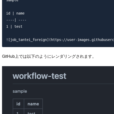
sample

id | name

----| ----

1 | test

GitHub上では以下のようにレンダリングされます。