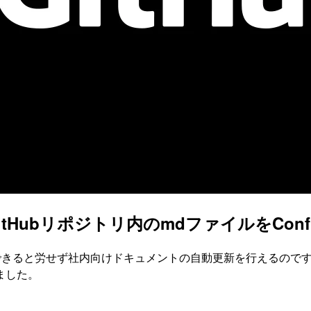
使ってGitHubリポジトリ内のmdファイルをCon
に自動反映できると労せず社内向けドキュメントの自動更新を行える
ました。