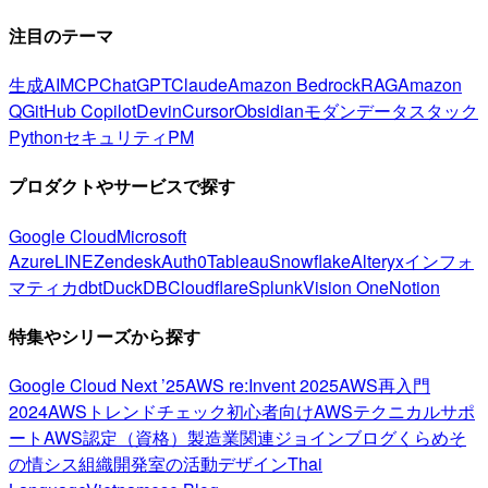
注目のテーマ
生成AI
MCP
ChatGPT
Claude
Amazon Bedrock
RAG
Amazon
Q
GitHub Copilot
Devin
Cursor
Obsidian
モダンデータスタック
Python
セキュリティ
PM
プロダクトやサービスで探す
Google Cloud
Microsoft
Azure
LINE
Zendesk
Auth0
Tableau
Snowflake
Alteryx
インフォ
マティカ
dbt
DuckDB
Cloudflare
Splunk
Vision One
Notion
特集やシリーズから探す
Google Cloud Next ’25
AWS re:Invent 2025
AWS再入門
2024
AWSトレンドチェック
初心者向け
AWSテクニカルサポ
ート
AWS認定（資格）
製造業関連
ジョインブログ
くらめそ
の情シス
組織開発室の活動
デザイン
Thai