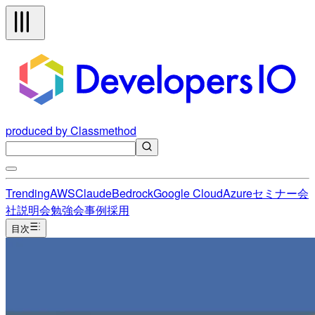
produced by Classmethod
Trending
AWS
Claude
Bedrock
Google Cloud
Azure
セミナー
会
社説明会
勉強会
事例
採用
目次