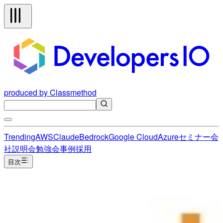
produced by Classmethod
Trending
AWS
Claude
Bedrock
Google Cloud
Azure
セミナー
会
社説明会
勉強会
事例
採用
目次