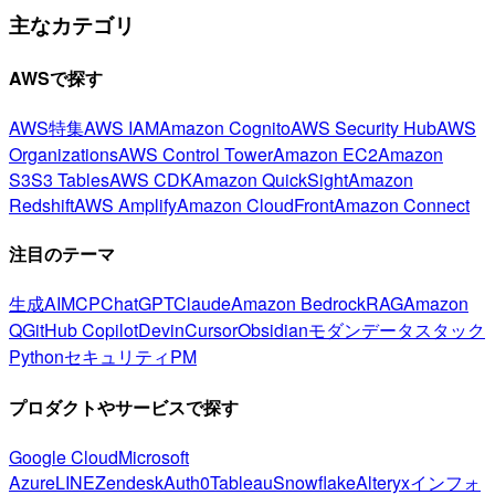
主なカテゴリ
AWSで探す
AWS特集
AWS IAM
Amazon Cognito
AWS Security Hub
AWS
Organizations
AWS Control Tower
Amazon EC2
Amazon
S3
S3 Tables
AWS CDK
Amazon QuickSight
Amazon
Redshift
AWS Amplify
Amazon CloudFront
Amazon Connect
注目のテーマ
生成AI
MCP
ChatGPT
Claude
Amazon Bedrock
RAG
Amazon
Q
GitHub Copilot
Devin
Cursor
Obsidian
モダンデータスタック
Python
セキュリティ
PM
プロダクトやサービスで探す
Google Cloud
Microsoft
Azure
LINE
Zendesk
Auth0
Tableau
Snowflake
Alteryx
インフォ