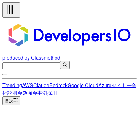
produced by Classmethod
Trending
AWS
Claude
Bedrock
Google Cloud
Azure
セミナー
会
社説明会
勉強会
事例
採用
目次