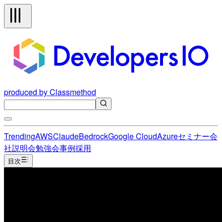
produced by Classmethod
Trending
AWS
Claude
Bedrock
Google Cloud
Azure
セミナー
会
社説明会
勉強会
事例
採用
目次