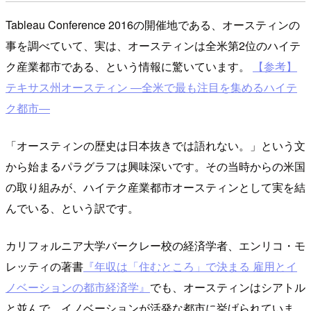
Tableau Conference 2016の開催地である、オースティンの
事を調べていて、実は、オースティンは全米第2位のハイテ
ク産業都市である、という情報に驚いています。
【参考】
テキサス州オースティン ―全米で最も注目を集めるハイテ
ク都市―
「オースティンの歴史は日本抜きでは語れない。」という文
から始まるパラグラフは興味深いです。その当時からの米国
の取り組みが、ハイテク産業都市オースティンとして実を結
んでいる、という訳です。
カリフォルニア大学バークレー校の経済学者、エンリコ・モ
レッティの著書
『年収は「住むところ」で決まる 雇用とイ
ノベーションの都市経済学』
でも、オースティンはシアトル
と並んで、イノベーションが活発な都市に挙げられていま