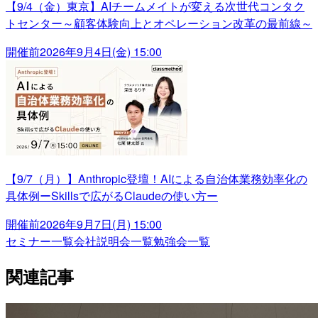
【9/4（金）東京】AIチームメイトが変える次世代コンタク
トセンター～顧客体験向上とオペレーション改革の最前線～
開催前
2026年9月4日(金) 15:00
【9/7（月）】Anthropic登壇！AIによる自治体業務効率化の
具体例ーSkillsで広がるClaudeの使い方ー
開催前
2026年9月7日(月) 15:00
セミナー一覧
会社説明会一覧
勉強会一覧
関連記事