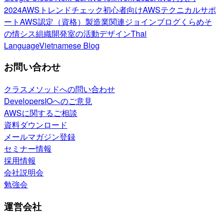
2024
AWSトレンドチェック
初心者向け
AWSテクニカルサポ
ート
AWS認定（資格）
製造業関連
ジョインブログ
くらめそ
の情シス
組織開発室の活動
デザイン
Thai
Language
Vietnamese Blog
お問い合わせ
クラスメソッドへの問い合わせ
DevelopersIOへのご意見
AWSに関するご相談
資料ダウンロード
メールマガジン登録
セミナー情報
採用情報
会社説明会
勉強会
運営会社