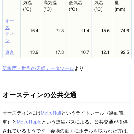
気温
高気温
低気温
気温
量
(℃)
(℃)
(℃)
(℃)
(mm)
オー
ス
16.4
21.3
11.4
15.6
74.6
ティ
ン
東京
13.9
17.8
10.7
12.1
92.5
気象庁・世界の天候データツール
より
オースティンの公共交通
オースティンには
MetroRail
というライトレール（路面電
車）と
MetroRapid
という連結バスによる、公共交通が提供
されているようです。会場の近くにホテルを取られた方は、