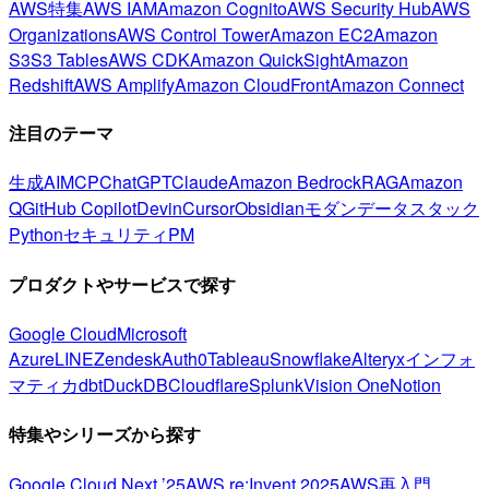
AWS特集
AWS IAM
Amazon Cognito
AWS Security Hub
AWS
Organizations
AWS Control Tower
Amazon EC2
Amazon
S3
S3 Tables
AWS CDK
Amazon QuickSight
Amazon
Redshift
AWS Amplify
Amazon CloudFront
Amazon Connect
注目のテーマ
生成AI
MCP
ChatGPT
Claude
Amazon Bedrock
RAG
Amazon
Q
GitHub Copilot
Devin
Cursor
Obsidian
モダンデータスタック
Python
セキュリティ
PM
プロダクトやサービスで探す
Google Cloud
Microsoft
Azure
LINE
Zendesk
Auth0
Tableau
Snowflake
Alteryx
インフォ
マティカ
dbt
DuckDB
Cloudflare
Splunk
Vision One
Notion
特集やシリーズから探す
Google Cloud Next ’25
AWS re:Invent 2025
AWS再入門