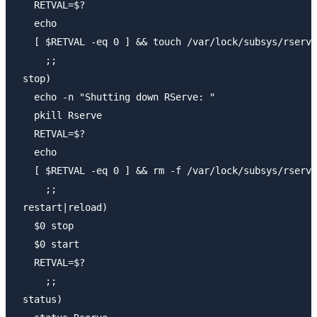
   RETVAL=$?

   echo 

   [ $RETVAL -eq 0 ] && touch /var/lock/subsys/rserve
     ;;

 stop)

   echo -n "Shutting down RServe: "

   pkill Rserve

   RETVAL=$?

   echo

   [ $RETVAL -eq 0 ] && rm -f /var/lock/subsys/rserve
     ;;

 restart|reload)

   $0 stop

   $0 start

   RETVAL=$?

     ;;

 status)
