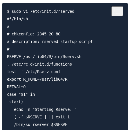
$ sudo vi /etc/init.d/rserved

#!/bin/sh

#

# chkconfig: 2345 20 80

# description: rserved startup script

#

RSERVE=/usr/lib64/R/bin/Rserv.sh

. /etc/rc.d/init.d/functions

test -f /etc/Rserv.conf

export R_HOME=/usr/lib64/R

RETVAL=0

case "$1" in

 start)

   echo -n "Starting Rserve: "

   [ -f $RSERVE ] || exit 1

   /bin/su rserver $RSERVE
