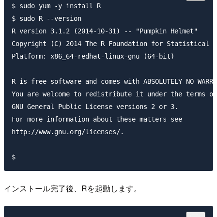
$ sudo yum -y install R

$ sudo R --version

R version 3.1.2 (2014-10-31) -- "Pumpkin Helmet"

Copyright (C) 2014 The R Foundation for Statistical C
Platform: x86_64-redhat-linux-gnu (64-bit)

R is free software and comes with ABSOLUTELY NO WARRA
You are welcome to redistribute it under the terms of
GNU General Public License versions 2 or 3.

For more information about these matters see

http://www.gnu.org/licenses/.

インストール完了後、Rを起動します。