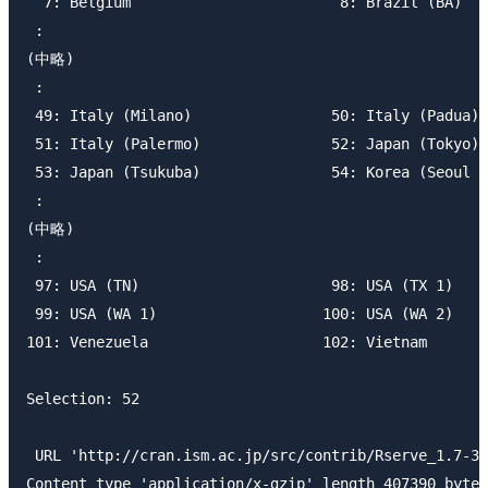
  7: Belgium                        8: Brazil (BA)   
 :

(中略)

 :

 49: Italy (Milano)                50: Italy (Padua) 
 51: Italy (Palermo)               52: Japan (Tokyo) 
 53: Japan (Tsukuba)               54: Korea (Seoul 1
 :

(中略)

 :

 97: USA (TN)                      98: USA (TX 1)    
 99: USA (WA 1)                   100: USA (WA 2)    
101: Venezuela                    102: Vietnam       
Selection: 52

 URL 'http://cran.ism.ac.jp/src/contrib/Rserve_1.
Content type 'application/x-gzip' length 407390 bytes