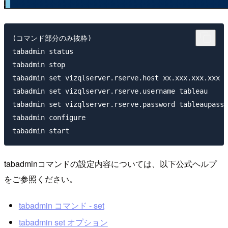
(コマンド部分のみ抜粋)

tabadmin status

tabadmin stop

tabadmin set vizqlserver.rserve.host xx.xxx.xxx.xxx

tabadmin set vizqlserver.rserve.username tableau

tabadmin set vizqlserver.rserve.password tableaupass

tabadmin configure

tabadminコマンドの設定内容については、以下公式ヘルプ
をご参照ください。
tabadmin コマンド - set
tabadmin set オプション