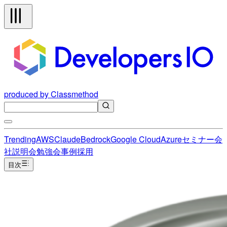
produced by Classmethod
Trending
AWS
Claude
Bedrock
Google Cloud
Azure
セミナー
会
社説明会
勉強会
事例
採用
目次