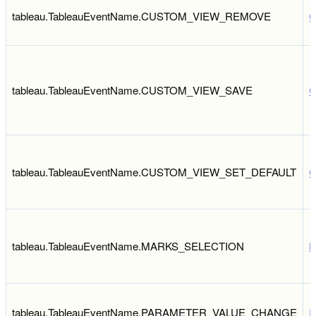
tableau.TableauEventName.CUSTOM_VIEW_REMOVE
C
tableau.TableauEventName.CUSTOM_VIEW_SAVE
C
tableau.TableauEventName.CUSTOM_VIEW_SET_DEFAULT
C
tableau.TableauEventName.MARKS_SELECTION
M
tableau.TableauEventName.PARAMETER_VALUE_CHANGE
P