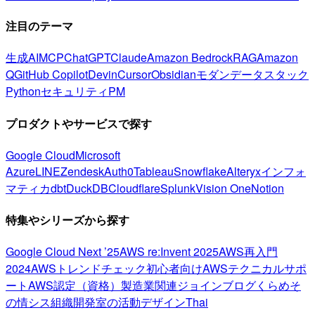
注目のテーマ
生成AI
MCP
ChatGPT
Claude
Amazon Bedrock
RAG
Amazon
Q
GitHub Copilot
Devin
Cursor
Obsidian
モダンデータスタック
Python
セキュリティ
PM
プロダクトやサービスで探す
Google Cloud
Microsoft
Azure
LINE
Zendesk
Auth0
Tableau
Snowflake
Alteryx
インフォ
マティカ
dbt
DuckDB
Cloudflare
Splunk
Vision One
Notion
特集やシリーズから探す
Google Cloud Next ’25
AWS re:Invent 2025
AWS再入門
2024
AWSトレンドチェック
初心者向け
AWSテクニカルサポ
ート
AWS認定（資格）
製造業関連
ジョインブログ
くらめそ
の情シス
組織開発室の活動
デザイン
Thai