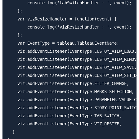
        console.log('tabSwitchHandler : ', event);

    };

    var vizResizeHandler = function(event) {

        console.log('vizResizeHandler : ', event);

    };

    var EventType = tableau.TableauEventName;

    viz.addEventListener(EventType.CUSTOM_VIEW_LOAD, 
    viz.addEventListener(EventType.CUSTOM_VIEW_REMOVE
    viz.addEventListener(EventType.CUSTOM_VIEW_SAVE, 
    viz.addEventListener(EventType.CUSTOM_VIEW_SET_DE
    viz.addEventListener(EventType.FILTER_CHANGE,    
    viz.addEventListener(EventType.MARKS_SELECTION,  
    viz.addEventListener(EventType.PARAMETER_VALUE_CH
    viz.addEventListener(EventType.STORY_POINT_SWITCH
    viz.addEventListener(EventType.TAB_SWITCH,       
    viz.addEventListener(EventType.VIZ_RESIZE,       
  }
