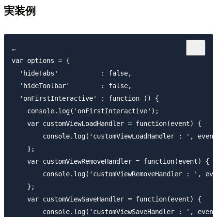
実装例
…

var options = {

  'hideTabs'           : false,

  'hideToolbar'        : false,

  'onFirstInteractive' : function () {

    console.log('onFirstInteractive');

    var customViewLoadHandler = function(event) {

        console.log('customViewLoadHandler : ', event
    };

    var customViewRemoveHandler = function(event) {

        console.log('customViewRemoveHandler : ', eve
    };

    var customViewSaveHandler = function(event) {

        console.log('customViewSaveHandler : ', event