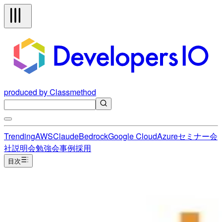
produced by Classmethod
Trending
AWS
Claude
Bedrock
Google Cloud
Azure
セミナー
会
社説明会
勉強会
事例
採用
目次