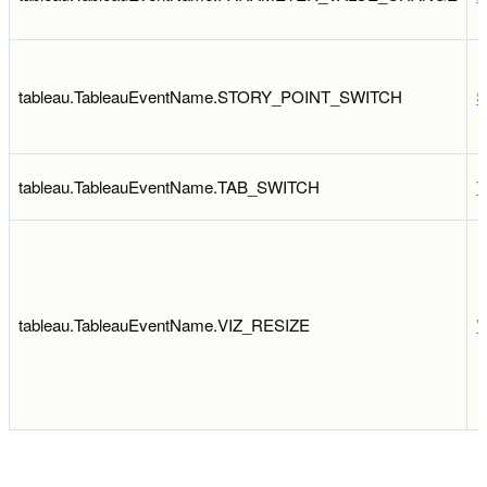
tableau.TableauEventName.STORY_POINT_SWITCH
S
tableau.TableauEventName.TAB_SWITCH
T
tableau.TableauEventName.VIZ_RESIZE
V