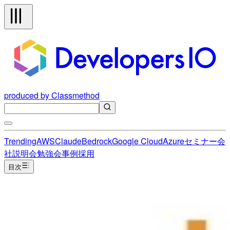
produced by Classmethod
Trending
AWS
Claude
Bedrock
Google Cloud
Azure
セミナー
会
社説明会
勉強会
事例
採用
目次