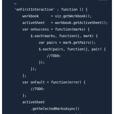
    …

    'onFirstInteractive' : function () {

        workbook      = viz.getWorkbook();

        activeSheet   = workbook.getActiveSheet();

        var onSuccess = function(marks) {

            $.each(marks, function(i, mark) {

                var pairs = mark.getPairs();

                $.each(pairs, function(j, pair) {

                    //TODO:

                });

            });

        };

        var onFault = function(error) {

            //TODO:

        };

        activeSheet

            .getSelectedMarksAsync()
