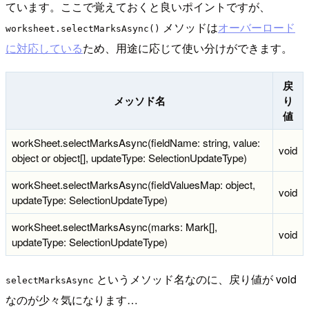
ています。ここで覚えておくと良いポイントですが、
メソッドは
オーバーロード
worksheet.selectMarksAsync()
に対応している
ため、用途に応じて使い分けができます。
戻
メッソド名
り
値
workSheet.selectMarksAsync(fieldName: string, value:
void
object or object[], updateType: SelectionUpdateType)
workSheet.selectMarksAsync(fieldValuesMap: object,
void
updateType: SelectionUpdateType)
workSheet.selectMarksAsync(marks: Mark[],
void
updateType: SelectionUpdateType)
というメソッド名なのに、戻り値が void
selectMarksAsync
なのが少々気になります…