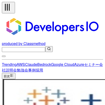
produced by Classmethod
Trending
AWS
Claude
Bedrock
Google Cloud
Azure
セミナー
会
社説明会
勉強会
事例
採用
目次