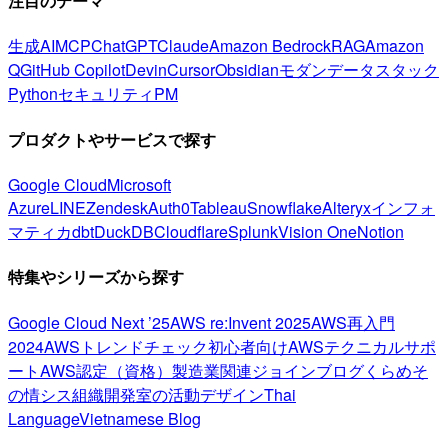
注目のテーマ
生成AI
MCP
ChatGPT
Claude
Amazon Bedrock
RAG
Amazon
Q
GitHub Copilot
Devin
Cursor
Obsidian
モダンデータスタック
Python
セキュリティ
PM
プロダクトやサービスで探す
Google Cloud
Microsoft
Azure
LINE
Zendesk
Auth0
Tableau
Snowflake
Alteryx
インフォ
マティカ
dbt
DuckDB
Cloudflare
Splunk
Vision One
Notion
特集やシリーズから探す
Google Cloud Next ’25
AWS re:Invent 2025
AWS再入門
2024
AWSトレンドチェック
初心者向け
AWSテクニカルサポ
ート
AWS認定（資格）
製造業関連
ジョインブログ
くらめそ
の情シス
組織開発室の活動
デザイン
Thai
Language
Vietnamese Blog