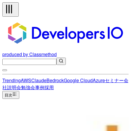
produced by Classmethod
Trending
AWS
Claude
Bedrock
Google Cloud
Azure
セミナー
会
社説明会
勉強会
事例
採用
目次