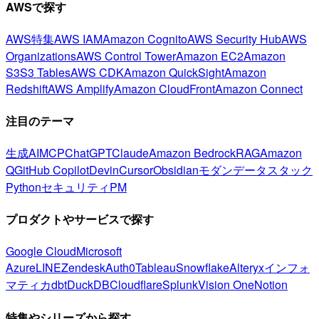
AWSで探す
AWS特集
AWS IAM
Amazon Cognito
AWS Security Hub
AWS
Organizations
AWS Control Tower
Amazon EC2
Amazon
S3
S3 Tables
AWS CDK
Amazon QuickSight
Amazon
Redshift
AWS Amplify
Amazon CloudFront
Amazon Connect
注目のテーマ
生成AI
MCP
ChatGPT
Claude
Amazon Bedrock
RAG
Amazon
Q
GitHub Copilot
Devin
Cursor
Obsidian
モダンデータスタック
Python
セキュリティ
PM
プロダクトやサービスで探す
Google Cloud
Microsoft
Azure
LINE
Zendesk
Auth0
Tableau
Snowflake
Alteryx
インフォ
マティカ
dbt
DuckDB
Cloudflare
Splunk
Vision One
Notion
特集やシリーズから探す