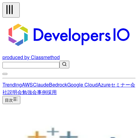
produced by Classmethod
Trending
AWS
Claude
Bedrock
Google Cloud
Azure
セミナー
会
社説明会
勉強会
事例
採用
目次