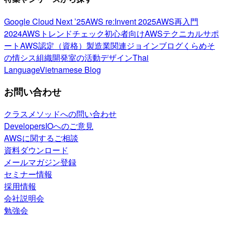
Google Cloud Next ’25
AWS re:Invent 2025
AWS再入門
2024
AWSトレンドチェック
初心者向け
AWSテクニカルサポ
ート
AWS認定（資格）
製造業関連
ジョインブログ
くらめそ
の情シス
組織開発室の活動
デザイン
Thai
Language
Vietnamese Blog
お問い合わせ
クラスメソッドへの問い合わせ
DevelopersIOへのご意見
AWSに関するご相談
資料ダウンロード
メールマガジン登録
セミナー情報
採用情報
会社説明会
勉強会