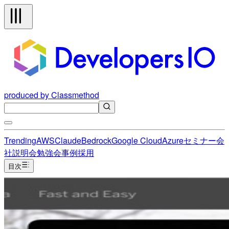
produced by Classmethod
Trending
AWS
Claude
Bedrock
Google Cloud
Azure
セミナー
会
社説明会
勉強会
事例
採用
目次