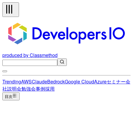
produced by Classmethod
Trending
AWS
Claude
Bedrock
Google Cloud
Azure
セミナー
会
社説明会
勉強会
事例
採用
目次