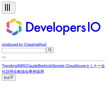
produced by Classmethod
Trending
AWS
Claude
Bedrock
Google Cloud
Azure
セミナー
会
社説明会
勉強会
事例
採用
目次