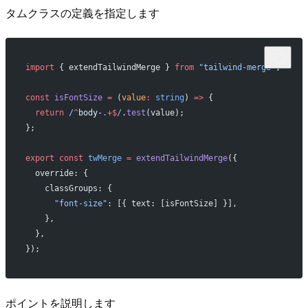
タムクラスの定義を指定します
import
 { extendTailwindMerge } 
from
 "tailwind-merge"
;
const
 isFontSize
 =
 (
value
:
 string
) 
=>
 {
  return
 /
^
body-
.
+$
/
.
test
(value);
};
export
 const
 twMerge
 =
 extendTailwindMerge
({
  override: {
    classGroups: {
      "font-size"
: [{ text: [isFontSize] }],
    },
  },
});
ポイントを説明します