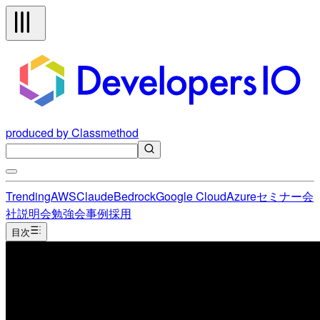
produced by Classmethod
Trending
AWS
Claude
Bedrock
Google Cloud
Azure
セミナー
会
社説明会
勉強会
事例
採用
目次