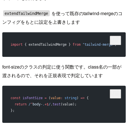
を使って既存のtailwind-mergeのコ
extendTailwindMerge
ンフィグをもとに設定を上書きします
import
 { extendTailwindMerge } 
from
 "tailwind-merge"
;
font-sizeのクラスの判定に使う関数です。class名の一部が
渡されるので、それを正規表現で判定しています
const
 isFontSize
 =
 (
value
:
 string
) 
=>
 {
  return
 /
^
body-
.
+$
/
.
test
(value);
};