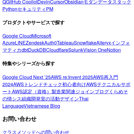
Q
GitHub Copilot
Devin
Cursor
Obsidian
モダンデータスタック
Python
セキュリティ
PM
プロダクトやサービスで探す
Google Cloud
Microsoft
Azure
LINE
Zendesk
Auth0
Tableau
Snowflake
Alteryx
インフォ
マティカ
dbt
DuckDB
Cloudflare
Splunk
Vision One
Notion
特集やシリーズから探す
Google Cloud Next ’25
AWS re:Invent 2025
AWS再入門
2024
AWSトレンドチェック
初心者向け
AWSテクニカルサポ
ート
AWS認定（資格）
製造業関連
ジョインブログ
くらめそ
の情シス
組織開発室の活動
デザイン
Thai
Language
Vietnamese Blog
お問い合わせ
クラスメソッドへの問い合わせ