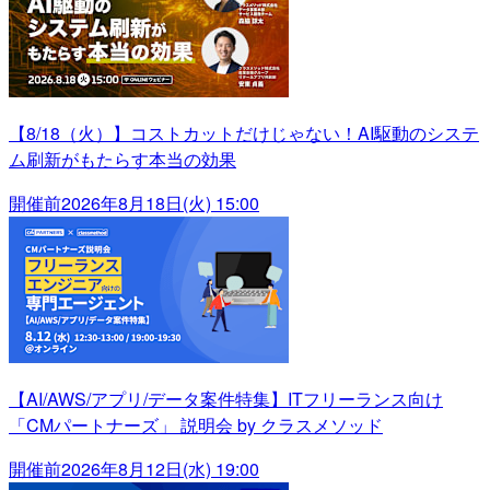
【8/18（火）】コストカットだけじゃない！AI駆動のシステ
ム刷新がもたらす本当の効果
開催前
2026年8月18日(火) 15:00
【AI/AWS/アプリ/データ案件特集】ITフリーランス向け
「CMパートナーズ」 説明会 by クラスメソッド
開催前
2026年8月12日(水) 19:00