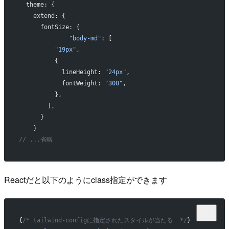
  theme: {
    extend: {
      fontSize: {
	      "body-md"
: [
          "19px"
,
          {
            lineHeight: 
"24px"
,
            fontWeight: 
"300"
,
          },
        ],
      }
    }
// ...省略
Reactだと以下のようにclass指定ができます
{
/* tailwind-configに指定されたスタイルが当たる  */
}