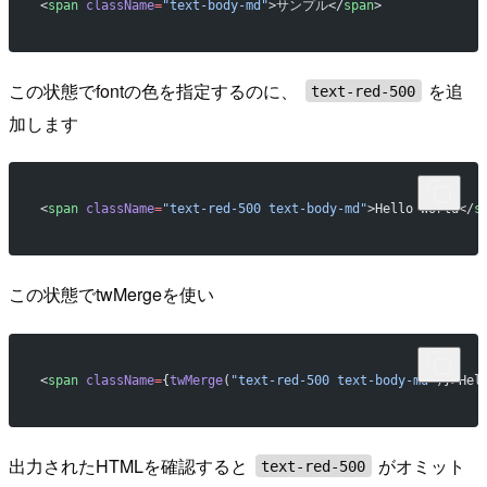
<
span
 className
=
"text-body-md"
>サンプル</
span
>
この状態でfontの色を指定するのに、
を追
text-red-500
加します
<
span
 className
=
"text-red-500 text-body-md"
>Hello World</
s
この状態でtwMergeを使い
<
span
 className
=
{
twMerge
(
"text-red-500 text-body-md"
)}>Hel
出力されたHTMLを確認すると
がオミット
text-red-500