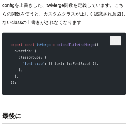
configを上書きした、twMerge関数を定義しています。こち
らの関数を使うと、カスタムクラスが正しく認識され意図し
ないclassの上書きがされなくなります
export
 const
 twMerge
 =
 extendTailwindMerge
({
  override: {
    classGroups: {
      "font-size"
: [{ text: [isFontSize] }],
    },
  },
});
最後に