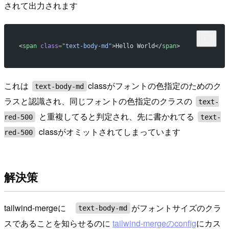
されて出力されます
<
span
 class
=
"text-body-md"
>Hello World</
span
>
これは
classがフォントの色指定のためのク
text-body-md
ラスと認識され、同じフォントの色指定のクラスの
text-
と重複してると判定され、先に書かれてる
red-500
text-
classがオミットされてしまっています
red-500
解決策
tailwind-mergeに
がフォントサイズのクラ
text-body-md
スであることを知らせるのに
tailwind-mergeのconfig
にカス