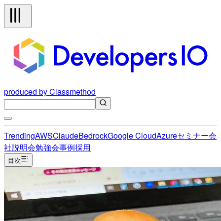
produced by Classmethod
Trending
AWS
Claude
Bedrock
Google Cloud
Azure
セミナー
会
社説明会
勉強会
事例
採用
目次