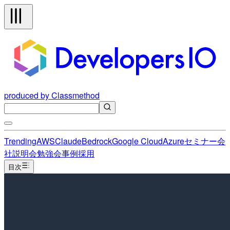
produced by Classmethod
Trending
AWS
Claude
Bedrock
Google Cloud
Azure
セミナー
会
社説明会
勉強会
事例
採用
目次