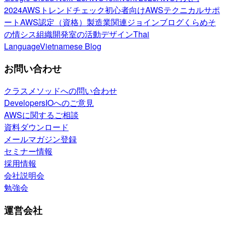
2024
AWSトレンドチェック
初心者向け
AWSテクニカルサポ
ート
AWS認定（資格）
製造業関連
ジョインブログ
くらめそ
の情シス
組織開発室の活動
デザイン
Thai
Language
Vietnamese Blog
お問い合わせ
クラスメソッドへの問い合わせ
DevelopersIOへのご意見
AWSに関するご相談
資料ダウンロード
メールマガジン登録
セミナー情報
採用情報
会社説明会
勉強会
運営会社