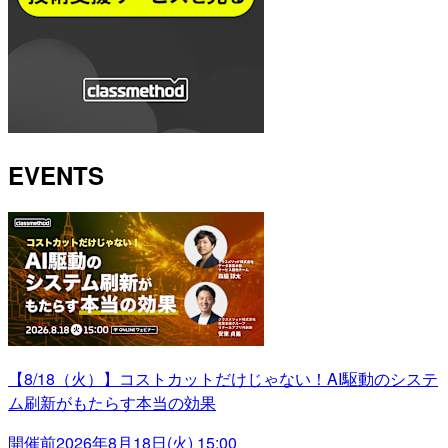
EVENTS
【8/18（火）】コストカットだけじゃない！AI駆動のシステ
ム刷新がもたらす本当の効果
開催前
2026年8月18日(火) 15:00