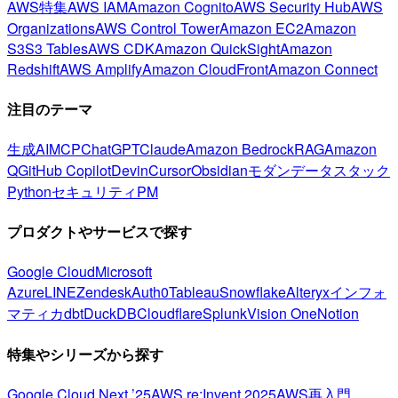
AWS特集
AWS IAM
Amazon Cognito
AWS Security Hub
AWS
Organizations
AWS Control Tower
Amazon EC2
Amazon
S3
S3 Tables
AWS CDK
Amazon QuickSight
Amazon
Redshift
AWS Amplify
Amazon CloudFront
Amazon Connect
注目のテーマ
生成AI
MCP
ChatGPT
Claude
Amazon Bedrock
RAG
Amazon
Q
GitHub Copilot
Devin
Cursor
Obsidian
モダンデータスタック
Python
セキュリティ
PM
プロダクトやサービスで探す
Google Cloud
Microsoft
Azure
LINE
Zendesk
Auth0
Tableau
Snowflake
Alteryx
インフォ
マティカ
dbt
DuckDB
Cloudflare
Splunk
Vision One
Notion
特集やシリーズから探す
Google Cloud Next ’25
AWS re:Invent 2025
AWS再入門