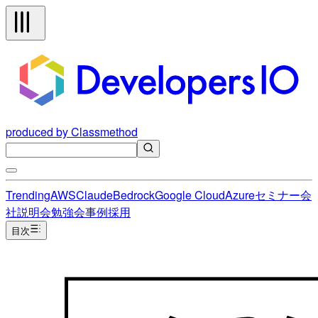
produced by Classmethod
Trending
AWS
Claude
Bedrock
Google Cloud
Azure
セミナー
会
社説明会
勉強会
事例
採用
目次