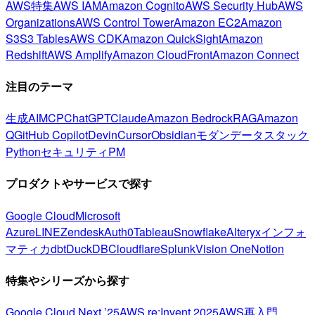
AWS特集
AWS IAM
Amazon Cognito
AWS Security Hub
AWS
Organizations
AWS Control Tower
Amazon EC2
Amazon
S3
S3 Tables
AWS CDK
Amazon QuickSight
Amazon
Redshift
AWS Amplify
Amazon CloudFront
Amazon Connect
注目のテーマ
生成AI
MCP
ChatGPT
Claude
Amazon Bedrock
RAG
Amazon
Q
GitHub Copilot
Devin
Cursor
Obsidian
モダンデータスタック
Python
セキュリティ
PM
プロダクトやサービスで探す
Google Cloud
Microsoft
Azure
LINE
Zendesk
Auth0
Tableau
Snowflake
Alteryx
インフォ
マティカ
dbt
DuckDB
Cloudflare
Splunk
Vision One
Notion
特集やシリーズから探す
Google Cloud Next ’25
AWS re:Invent 2025
AWS再入門