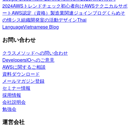
2024
AWSトレンドチェック
初心者向け
AWSテクニカルサポ
ート
AWS認定（資格）
製造業関連
ジョインブログ
くらめそ
の情シス
組織開発室の活動
デザイン
Thai
Language
Vietnamese Blog
お問い合わせ
クラスメソッドへの問い合わせ
DevelopersIOへのご意見
AWSに関するご相談
資料ダウンロード
メールマガジン登録
セミナー情報
採用情報
会社説明会
勉強会
運営会社