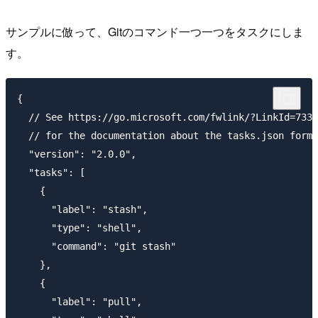
サンプルに倣って、Gitのコマンド一つ一つをタスクにしま
す。
{

  // See https://go.microsoft.com/fwlink/?LinkId=7335
  // for the documentation about the tasks.json forma
  "version": "2.0.0",

  "tasks": [

    {

      "label": "stash",

      "type": "shell",

      "command": "git stash"

    },

    {

      "label": "pull",
