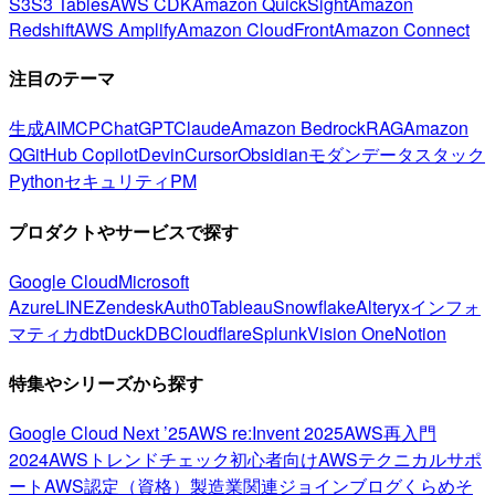
S3
S3 Tables
AWS CDK
Amazon QuickSight
Amazon
Redshift
AWS Amplify
Amazon CloudFront
Amazon Connect
注目のテーマ
生成AI
MCP
ChatGPT
Claude
Amazon Bedrock
RAG
Amazon
Q
GitHub Copilot
Devin
Cursor
Obsidian
モダンデータスタック
Python
セキュリティ
PM
プロダクトやサービスで探す
Google Cloud
Microsoft
Azure
LINE
Zendesk
Auth0
Tableau
Snowflake
Alteryx
インフォ
マティカ
dbt
DuckDB
Cloudflare
Splunk
Vision One
Notion
特集やシリーズから探す
Google Cloud Next ’25
AWS re:Invent 2025
AWS再入門
2024
AWSトレンドチェック
初心者向け
AWSテクニカルサポ
ート
AWS認定（資格）
製造業関連
ジョインブログ
くらめそ