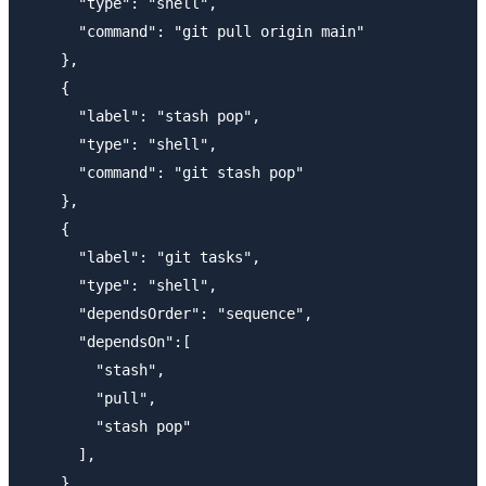
      "type": "shell",

      "command": "git pull origin main"

    },

    {

      "label": "stash pop",

      "type": "shell",

      "command": "git stash pop"

    },

    {

      "label": "git tasks",

      "type": "shell",

      "dependsOrder": "sequence",

      "dependsOn":[

        "stash",

        "pull",

        "stash pop"

      ],

    }
