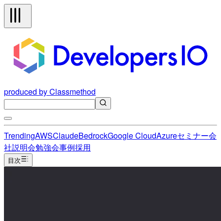
produced by Classmethod
Trending
AWS
Claude
Bedrock
Google Cloud
Azure
セミナー
会
社説明会
勉強会
事例
採用
目次