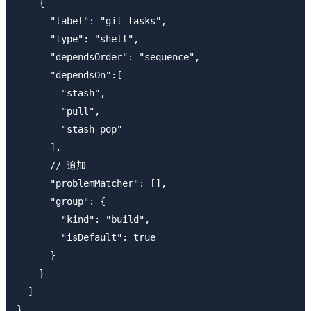
    {

      "label": "git tasks",

      "type": "shell",

      "dependsOrder": "sequence",

      "dependsOn":[

        "stash",

        "pull",

        "stash pop"

      ],

      // 追加

      "problemMatcher": [],

      "group": {

        "kind": "build",

        "isDefault": true

      }

    }

  ]
