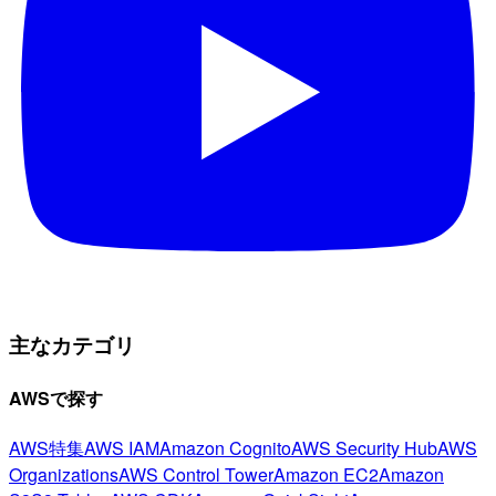
主なカテゴリ
AWSで探す
AWS特集
AWS IAM
Amazon Cognito
AWS Security Hub
AWS
Organizations
AWS Control Tower
Amazon EC2
Amazon