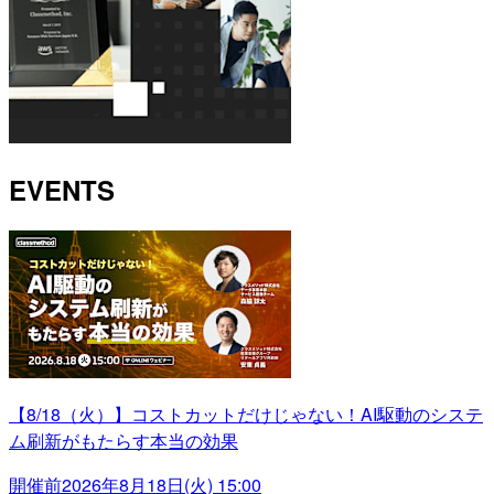
EVENTS
【8/18（火）】コストカットだけじゃない！AI駆動のシステ
ム刷新がもたらす本当の効果
開催前
2026年8月18日(火) 15:00