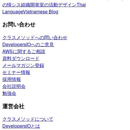
の情シス
組織開発室の活動
デザイン
Thai
Language
Vietnamese Blog
お問い合わせ
クラスメソッドへの問い合わせ
DevelopersIOへのご意見
AWSに関するご相談
資料ダウンロード
メールマガジン登録
セミナー情報
採用情報
会社説明会
勉強会
運営会社
クラスメソッドについて
DevelopersIOとは