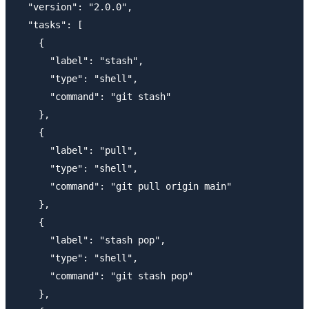
  "version": "2.0.0",

  "tasks": [

    {

      "label": "stash",

      "type": "shell",

      "command": "git stash"

    },

    {

      "label": "pull",

      "type": "shell",

      "command": "git pull origin main"

    },

    {

      "label": "stash pop",

      "type": "shell",

      "command": "git stash pop"

    },
