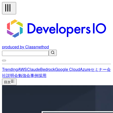
produced by Classmethod
Trending
AWS
Claude
Bedrock
Google Cloud
Azure
セミナー
会
社説明会
勉強会
事例
採用
目次