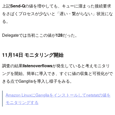
上記
Send-Q
の値を増やしても、キューに溜まった接続要求
をさばくプロセスが少ないと「遅い・繋がらない」状況にな
る。
Delegateでは当初ここの値が
128
だった。
11月14日 モニタリング開始
調査の結果
listenoverflows
が発生していると考えモニタリ
ングを開始。簡単に導入でき、すぐに値の収集と可視化がで
きる点でGangliaを導入し様子をみる。
Amazon LinuxにGangliaをインストールしてnetstatの値を
モニタリングする