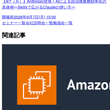
【9/7（月）】Anthropic登壇！AIによる自治体業務効率化の
具体例ーSkillsで広がるClaudeの使い方ー
開催前
2026年9月7日(月) 15:00
セミナー一覧
会社説明会一覧
勉強会一覧
関連記事