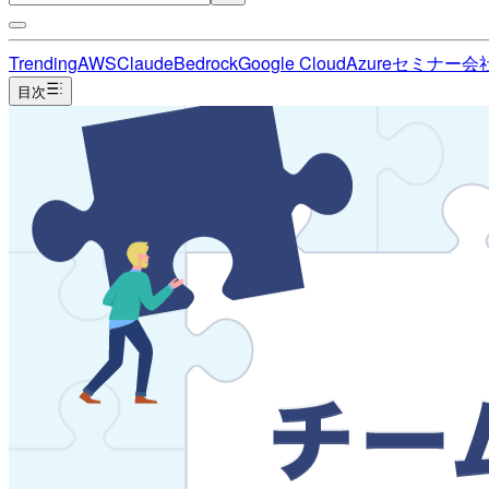
Trending
AWS
Claude
Bedrock
Google Cloud
Azure
セミナー
会
目次