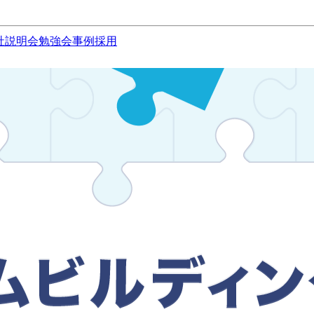
社説明会
勉強会
事例
採用