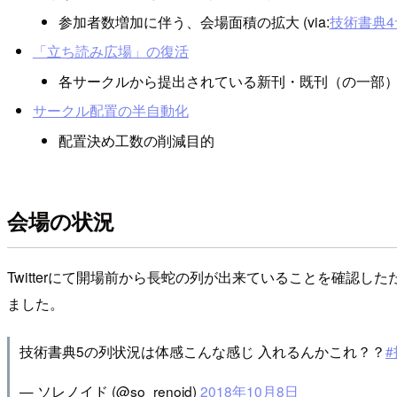
参加者数増加に伴う、会場面積の拡大 (via:
技術書典
「立ち読み広場」の復活
各サークルから提出されている新刊・既刊（の一部
サークル配置の半自動化
配置決め工数の削減目的
会場の状況
Twitterにて開場前から長蛇の列が出来ていることを確
ました。
技術書典5の列状況は体感こんな感じ 入れるんかこれ？？
— ソレノイド (@so_renoid)
2018年10月8日