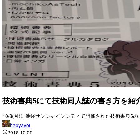
技術書典5にて技術同人誌の書き方を紹
10/8(月)に池袋サンシャインシティで開催された技術書典
haoyayoi
2018.10.09