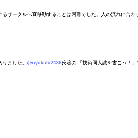
するサークルへ直移動することは困難でした。人の流れに合わ
ありました。
@
oyakata2438
氏著の 「技術同人誌を書こう！」