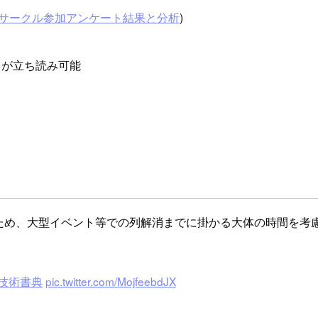
4サークル参加アンケート結果と分析
)
）が立ち読み可能
認したため、大型イベント等での列解消までに掛かる大体の時間を
#技術書典
pic.twitter.com/MojfeebdJX