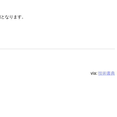
が初となります。
via:
技術書典