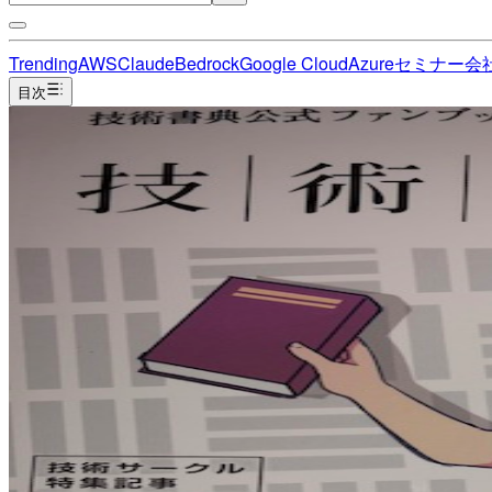
Trending
AWS
Claude
Bedrock
Google Cloud
Azure
セミナー
会
目次