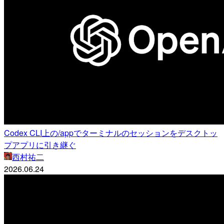
Codex CLI上の/appでターミナルのセッションをデスクトッ
プアプリに引き継ぐ
西村祐二
2026.06.24