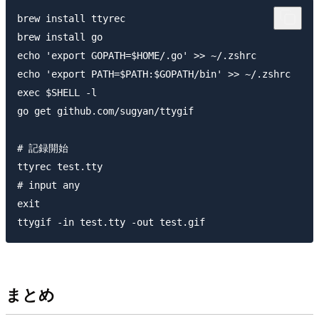
brew install ttyrec

brew install go

echo 'export GOPATH=$HOME/.go' >> ~/.zshrc

echo 'export PATH=$PATH:$GOPATH/bin' >> ~/.zshrc

exec $SHELL -l

go get github.com/sugyan/ttygif

# 記録開始

ttyrec test.tty

# input any

exit

まとめ