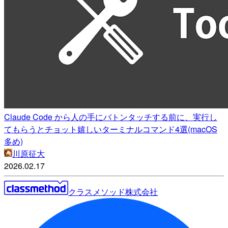
Claude Code から人の手にバトンタッチする前に、実行し
てもらうとチョット嬉しいターミナルコマンド4選(macOS
多め)
川原征大
2026.02.17
クラスメソッド株式会社