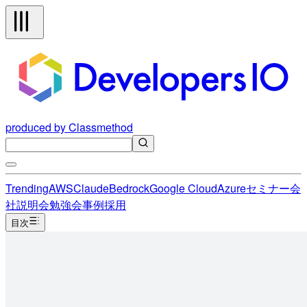
produced by Classmethod
Trending
AWS
Claude
Bedrock
Google Cloud
Azure
セミナー
会
社説明会
勉強会
事例
採用
目次