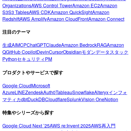
Organizations
AWS Control Tower
Amazon EC2
Amazon
S3
S3 Tables
AWS CDK
Amazon QuickSight
Amazon
Redshift
AWS Amplify
Amazon CloudFront
Amazon Connect
注目のテーマ
生成AI
MCP
ChatGPT
Claude
Amazon Bedrock
RAG
Amazon
Q
GitHub Copilot
Devin
Cursor
Obsidian
モダンデータスタック
Python
セキュリティ
PM
プロダクトやサービスで探す
Google Cloud
Microsoft
Azure
LINE
Zendesk
Auth0
Tableau
Snowflake
Alteryx
インフォ
マティカ
dbt
DuckDB
Cloudflare
Splunk
Vision One
Notion
特集やシリーズから探す
Google Cloud Next ’25
AWS re:Invent 2025
AWS再入門