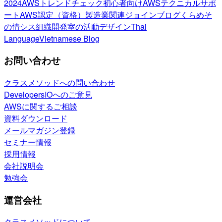
2024
AWSトレンドチェック
初心者向け
AWSテクニカルサポ
ート
AWS認定（資格）
製造業関連
ジョインブログ
くらめそ
の情シス
組織開発室の活動
デザイン
Thai
Language
Vietnamese Blog
お問い合わせ
クラスメソッドへの問い合わせ
DevelopersIOへのご意見
AWSに関するご相談
資料ダウンロード
メールマガジン登録
セミナー情報
採用情報
会社説明会
勉強会
運営会社
クラスメソッドについて