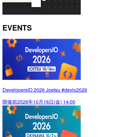
EVENTS
DevelopersIO 2026 Joetsu #devio2026
開催前
2026年10月16日(金) 14:00