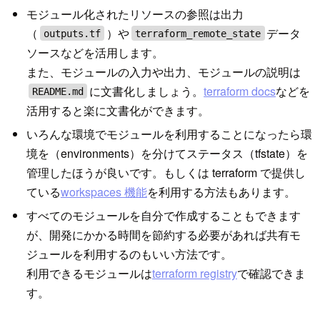
モジュール化されたリソースの参照は出力
（
）や
データ
outputs.tf
terraform_remote_state
ソースなどを活用します。
また、モジュールの入力や出力、モジュールの説明は
に文書化しましょう。
terraform docs
などを
README.md
活用すると楽に文書化ができます。
いろんな環境でモジュールを利用することになったら環
境を（environments）を分けてステータス（tfstate）を
管理したほうが良いです。もしくは terraform で提供し
ている
workspaces 機能
を利用する方法もあります。
すべてのモジュールを自分で作成することもできます
が、開発にかかる時間を節約する必要があれば共有モ
ジュールを利用するのもいい方法です。
利用できるモジュールは
terraform registry
で確認できま
す。