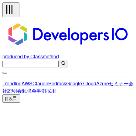
produced by Classmethod
Trending
AWS
Claude
Bedrock
Google Cloud
Azure
セミナー
会
社説明会
勉強会
事例
採用
目次