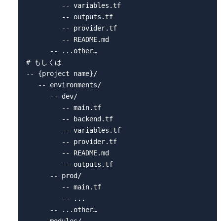
         -- variables.tf

         -- outputs.tf

         -- provider.tf

         -- README.md

      -- ...other…

# もしくは

-- {project name}/

   -- environments/

      -- dev/

         -- main.tf

         -- backend.tf

         -- variables.tf

         -- provider.tf

         -- README.md

         -- outputs.tf

      -- prod/

         -- main.tf

         -- ...

      -- ...other…
