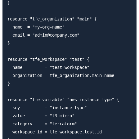
}

resource "tfe_organization" "main" {

  name  = "my-org-name"

  email = "admin@company.com"

}

resource "tfe_workspace" "test" {

  name         = "test-workspace"

  organization = tfe_organization.main.name

}

resource "tfe_variable" "aws_instance_type" {

  key          = "instance_type"

  value        = "t3.micro"

  category     = "terraform"

  workspace_id = tfe_workspace.test.id
