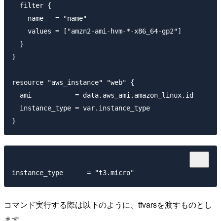
  filter {

    name   = "name"

    values = ["amzn2-ami-hvm-*-x86_64-gp2"]

  }

}

resource "aws_instance" "web" {

  ami           = data.aws_ami.amazon_linux.id

  instance_type = var.instance_type

コマンド実行する際は以下のように、tfvarsを渡すものとし
ます。