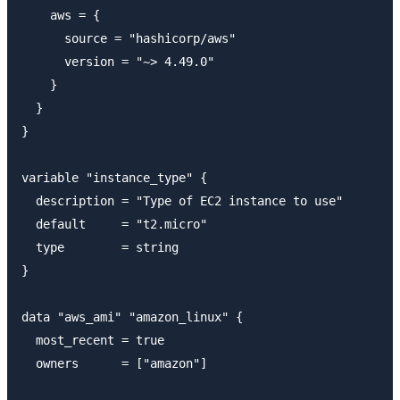
    aws = {

      source = "hashicorp/aws"

      version = "~> 4.49.0"

    }

  }

}

variable "instance_type" {

  description = "Type of EC2 instance to use"

  default     = "t2.micro"

  type        = string

}

data "aws_ami" "amazon_linux" {

  most_recent = true

  owners      = ["amazon"]
