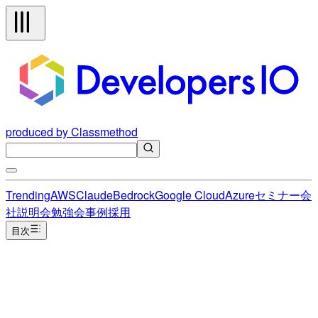
produced by Classmethod
Trending
AWS
Claude
Bedrock
Google Cloud
Azure
セミナー
会
社説明会
勉強会
事例
採用
目次