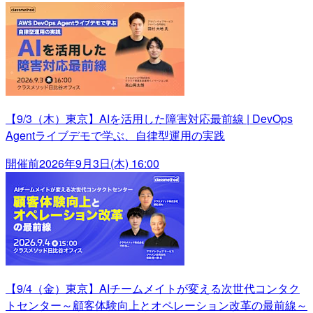
【9/3（木）東京】AIを活用した障害対応最前線 | DevOps
Agentライブデモで学ぶ、自律型運用の実践
開催前
2026年9月3日(木) 16:00
【9/4（金）東京】AIチームメイトが変える次世代コンタク
トセンター～顧客体験向上とオペレーション改革の最前線～