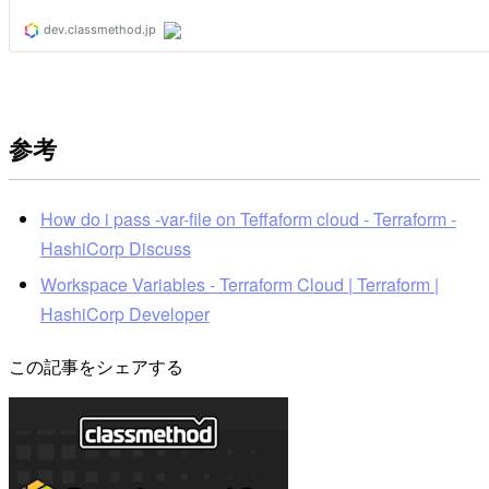
参考
How do i pass -var-file on Teffaform cloud - Terraform -
HashiCorp Discuss
Workspace Variables - Terraform Cloud | Terraform |
HashiCorp Developer
この記事をシェアする