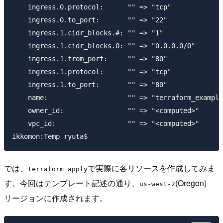
    ingress.0.protocol:      "" => "tcp"

    ingress.0.to_port:       "" => "22"

    ingress.1.cidr_blocks.#: "" => "1"

    ingress.1.cidr_blocks.0: "" => "0.0.0.0/0"

    ingress.1.from_port:     "" => "80"

    ingress.1.protocol:      "" => "tcp"

    ingress.1.to_port:       "" => "80"

    name:                    "" => "terraform_example
    owner_id:                "" => "<computed>"

    vpc_id:                  "" => "<computed>"

では、
で実際に各リソースを作成してみま
terraform apply
す。今回はテンプレート記述の通り、
(Oregon)
us-west-2
リージョンに作成されます。