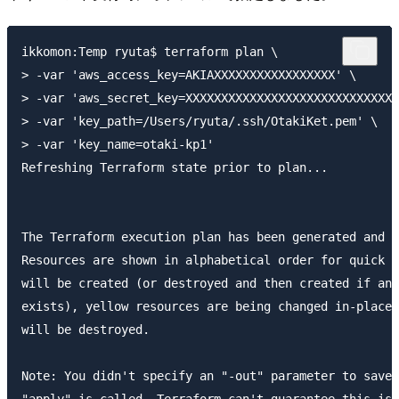
ikkomon:Temp ryuta$ terraform plan \

> -var 'aws_access_key=AKIAXXXXXXXXXXXXXXXXX' \

> -var 'aws_secret_key=XXXXXXXXXXXXXXXXXXXXXXXXXXXXXX
> -var 'key_path=/Users/ryuta/.ssh/OtakiKet.pem' \

> -var 'key_name=otaki-kp1'

Refreshing Terraform state prior to plan...

The Terraform execution plan has been generated and i
Resources are shown in alphabetical order for quick s
will be created (or destroyed and then created if an 
exists), yellow resources are being changed in-place,
will be destroyed.

Note: You didn't specify an "-out" parameter to save 
"apply" is called, Terraform can't guarantee this is 