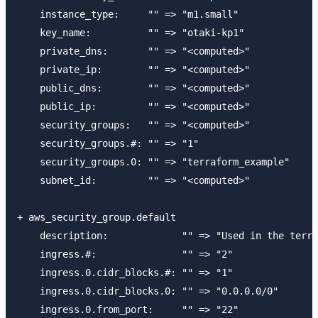
    instance_type:     "" => "m1.small"

    key_name:          "" => "otaki-kp1"

    private_dns:       "" => "<computed>"

    private_ip:        "" => "<computed>"

    public_dns:        "" => "<computed>"

    public_ip:         "" => "<computed>"

    security_groups:   "" => "<computed>"

    security_groups.#: "" => "1"

    security_groups.0: "" => "terraform_example"

    subnet_id:         "" => "<computed>"

+ aws_security_group.default

    description:             "" => "Used in the terra
    ingress.#:               "" => "2"

    ingress.0.cidr_blocks.#: "" => "1"

    ingress.0.cidr_blocks.0: "" => "0.0.0.0/0"

    ingress.0.from_port:     "" => "22"
