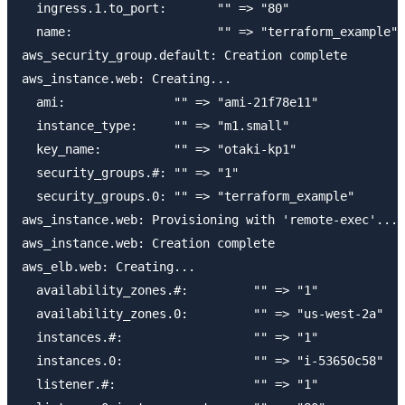
  ingress.1.to_port:       "" => "80"

  name:                    "" => "terraform_example"

aws_security_group.default: Creation complete

aws_instance.web: Creating...

  ami:               "" => "ami-21f78e11"

  instance_type:     "" => "m1.small"

  key_name:          "" => "otaki-kp1"

  security_groups.#: "" => "1"

  security_groups.0: "" => "terraform_example"

aws_instance.web: Provisioning with 'remote-exec'...

aws_instance.web: Creation complete

aws_elb.web: Creating...

  availability_zones.#:         "" => "1"

  availability_zones.0:         "" => "us-west-2a"

  instances.#:                  "" => "1"

  instances.0:                  "" => "i-53650c58"

  listener.#:                   "" => "1"
