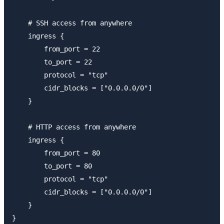
    # SSH access from anywhere

    ingress {

        from_port = 22

        to_port = 22

        protocol = "tcp"

        cidr_blocks = ["0.0.0.0/0"]

    }

    # HTTP access from anywhere

    ingress {

        from_port = 80

        to_port = 80

        protocol = "tcp"

        cidr_blocks = ["0.0.0.0/0"]

    }

}
