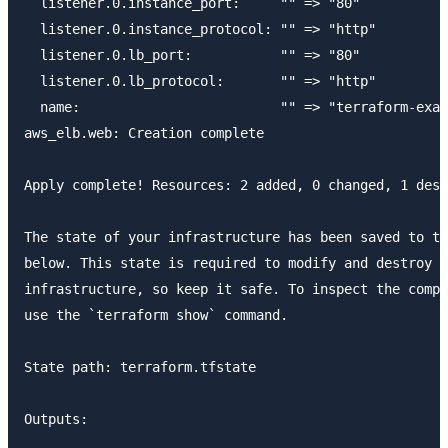
  listener.0.instance_port:     "" => "80"

  listener.0.instance_protocol: "" => "http"

  listener.0.lb_port:           "" => "80"

  listener.0.lb_protocol:       "" => "http"

  name:                         "" => "terraform-exam
aws_elb.web: Creation complete

Apply complete! Resources: 2 added, 0 changed, 1 dest
The state of your infrastructure has been saved to th
below. This state is required to modify and destroy y
infrastructure, so keep it safe. To inspect the compl
use the `terraform show` command.

State path: terraform.tfstate

Outputs:
