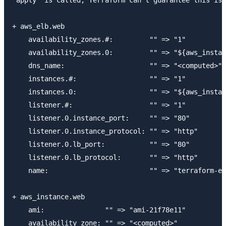
+ aws_elb.web

    availability_zones.#:         "" => "1"

    availability_zones.0:         "" => "${aws_instan
    dns_name:                     "" => "<computed>"

    instances.#:                  "" => "1"

    instances.0:                  "" => "${aws_instan
    listener.#:                   "" => "1"

    listener.0.instance_port:     "" => "80"

    listener.0.instance_protocol: "" => "http"

    listener.0.lb_port:           "" => "80"

    listener.0.lb_protocol:       "" => "http"

    name:                         "" => "terraform-ex
+ aws_instance.web

    ami:               "" => "ami-21f78e11"

    availability_zone: "" => "<computed>"
