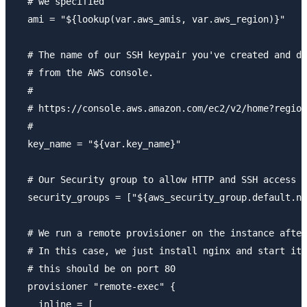
  # we specified

  ami = "${lookup(var.aws_amis, var.aws_region)}"

  # The name of our SSH keypair you've created and do
  # from the AWS console.

  #

  # https://console.aws.amazon.com/ec2/v2/home?region
  #

  key_name = "${var.key_name}"

  # Our Security group to allow HTTP and SSH access

  security_groups = ["${aws_security_group.default.na
  # We run a remote provisioner on the instance after
  # In this case, we just install nginx and start it.
  # this should be on port 80

  provisioner "remote-exec" {

    inline = [
