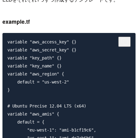
example.tf
variable "aws_access_key" {}

variable "aws_secret_key" {}

variable "key_path" {}

variable "key_name" {}

variable "aws_region" {

    default = "us-west-2"

}

# Ubuntu Precise 12.04 LTS (x64)

variable "aws_amis" {

    default = {

        "eu-west-1": "ami-b1cf19c6",
