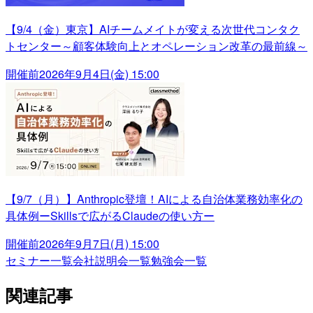
【9/4（金）東京】AIチームメイトが変える次世代コンタク
トセンター～顧客体験向上とオペレーション改革の最前線～
開催前
2026年9月4日(金) 15:00
【9/7（月）】Anthropic登壇！AIによる自治体業務効率化の
具体例ーSkillsで広がるClaudeの使い方ー
開催前
2026年9月7日(月) 15:00
セミナー一覧
会社説明会一覧
勉強会一覧
関連記事