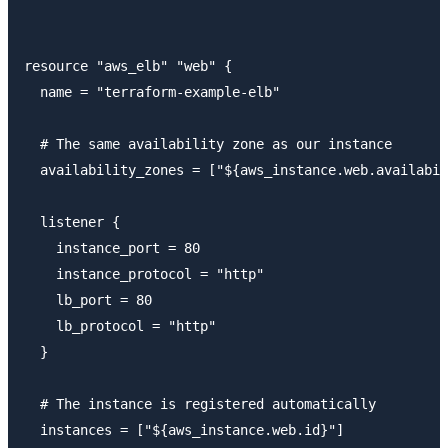
resource "aws_elb" "web" {

  name = "terraform-example-elb"

  # The same availability zone as our instance

  availability_zones = ["${aws_instance.web.availabil
  listener {

    instance_port = 80

    instance_protocol = "http"

    lb_port = 80

    lb_protocol = "http"

  }

  # The instance is registered automatically

  instances = ["${aws_instance.web.id}"]
