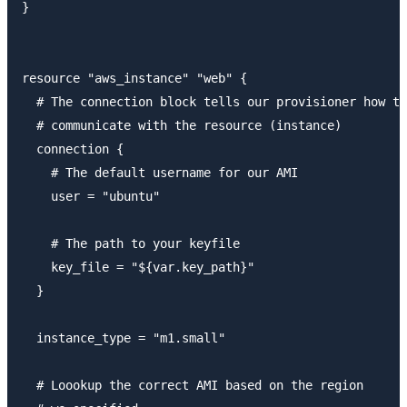
}

resource "aws_instance" "web" {

  # The connection block tells our provisioner how to

  # communicate with the resource (instance)

  connection {

    # The default username for our AMI

    user = "ubuntu"

    # The path to your keyfile

    key_file = "${var.key_path}"

  }

  instance_type = "m1.small"

  # Loookup the correct AMI based on the region
