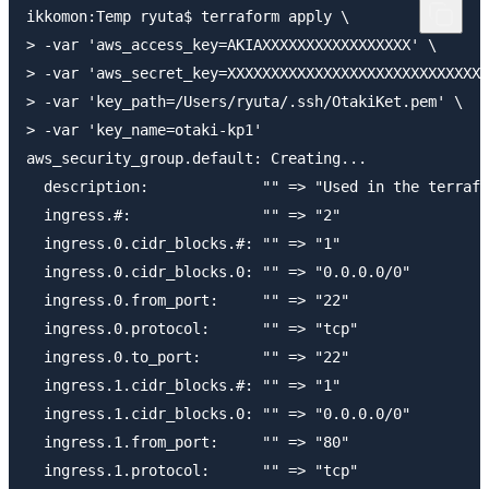
ikkomon:Temp ryuta$ terraform apply \

> -var 'aws_access_key=AKIAXXXXXXXXXXXXXXXXX' \

> -var 'aws_secret_key=XXXXXXXXXXXXXXXXXXXXXXXXXXXXXX
> -var 'key_path=/Users/ryuta/.ssh/OtakiKet.pem' \

> -var 'key_name=otaki-kp1'

aws_security_group.default: Creating...

  description:             "" => "Used in the terrafo
  ingress.#:               "" => "2"

  ingress.0.cidr_blocks.#: "" => "1"

  ingress.0.cidr_blocks.0: "" => "0.0.0.0/0"

  ingress.0.from_port:     "" => "22"

  ingress.0.protocol:      "" => "tcp"

  ingress.0.to_port:       "" => "22"

  ingress.1.cidr_blocks.#: "" => "1"

  ingress.1.cidr_blocks.0: "" => "0.0.0.0/0"

  ingress.1.from_port:     "" => "80"

  ingress.1.protocol:      "" => "tcp"
