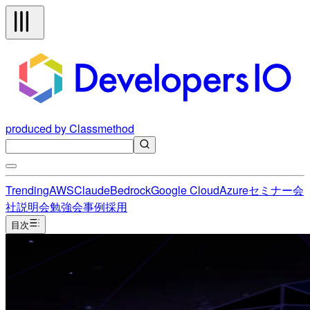
produced by Classmethod
Trending
AWS
Claude
Bedrock
Google Cloud
Azure
セミナー
会
社説明会
勉強会
事例
採用
目次