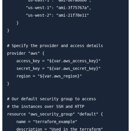
        "us-east-1": "ami-de7ab6b6",

        "us-west-1": "ami-3f75767a",

        "us-west-2": "ami-21f78e11"

    }

}

# Specify the provider and access details

provider "aws" {

    access_key = "${var.aws_access_key}"

    secret_key = "${var.aws_secret_key}"

    region = "${var.aws_region}"

}

# Our default security group to access

# the instances over SSH and HTTP

resource "aws_security_group" "default" {

    name = "terraform_example"

    description = "Used in the terraform"
