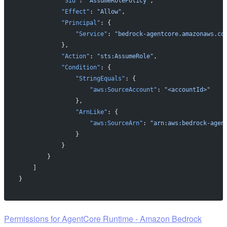
            "Sid"
: 
"AssumeRolePolicy"
,
            "Effect"
: 
"Allow"
,
            "Principal"
: {
                "Service"
: 
"bedrock-agentcore.amazonaws.co
            },
            "Action"
: 
"sts:AssumeRole"
,
            "Condition"
: {
                "StringEquals"
: {
                    "aws:SourceAccount"
: 
"<accountId>"
                },
                "ArnLike"
: {
                    "aws:SourceArn"
: 
"arn:aws:bedrock-agen
                }
            }
        }
    ]
}
Permissions for AgentCore Runtime - Amazon Bedrock