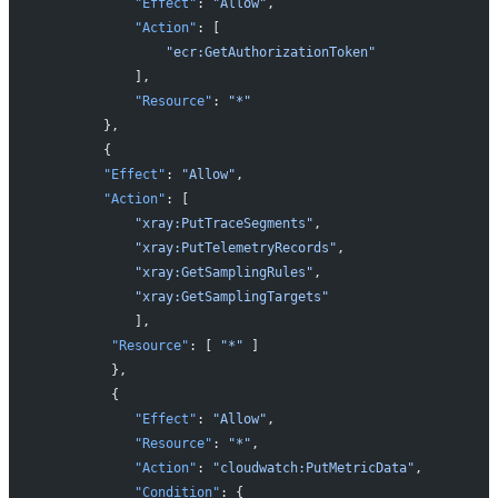
            "Effect"
: 
"Allow"
,
            "Action"
: [
                "ecr:GetAuthorizationToken"
            ],
            "Resource"
: 
"*"
        },
        {
        "Effect"
: 
"Allow"
,
        "Action"
: [
            "xray:PutTraceSegments"
,
            "xray:PutTelemetryRecords"
,
            "xray:GetSamplingRules"
,
            "xray:GetSamplingTargets"
            ],
         "Resource"
: [ 
"*"
 ]
         },
         {
            "Effect"
: 
"Allow"
,
            "Resource"
: 
"*"
,
            "Action"
: 
"cloudwatch:PutMetricData"
,
            "Condition"
: {