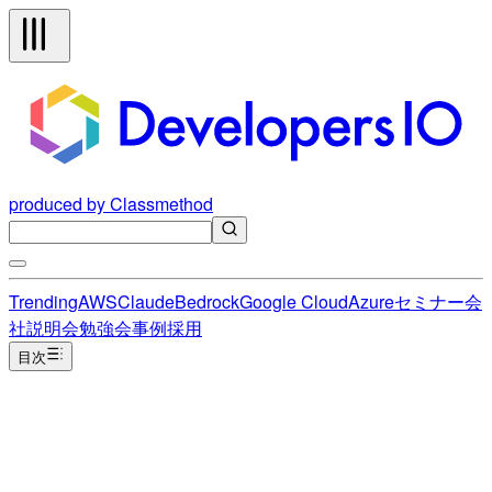
produced by Classmethod
Trending
AWS
Claude
Bedrock
Google Cloud
Azure
セミナー
会
社説明会
勉強会
事例
採用
目次