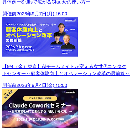
具体例ーSkillsで広がるClaudeの使い方ー
開催前
2026年9月7日(月) 15:00
【9/4（金）東京】AIチームメイトが変える次世代コンタク
トセンター～顧客体験向上とオペレーション改革の最前線～
開催前
2026年9月4日(金) 15:00