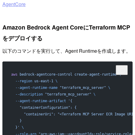
AgentCore
Amazon Bedrock Agent CoreにTerraform MCP
をデプロイする
以下のコマンドを実行して、Agent Runtimeを作成します。
aws
 bedrock-agentcore-control
 create-agent-runtime
 \
  --region
 us-east-1
 \
  --agent-runtime-name
 "terraform_mcp_server"
 \
  --description
 "terraform_mcp_server"
 \
  --agent-runtime-artifact
 '{
    "containerConfiguration": {
      "containerUri": "<Terraform MCP Server ECR Image URI
    }
  }'
 \
  --role-arn
 "arn:aws:iam::<accdountId>:role/service-role/