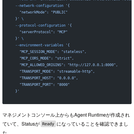
  --network-configuration
 '{
    "networkMode": "PUBLIC"
  }'
 \
  --protocol-configuration
 '{
    "serverProtocol": "MCP"
  }'
 \
  --environment-variables
 '{
    "MCP_SESSION_MODE": "stateless",
    "MCP_CORS_MODE": "strict",
    "MCP_ALLOWED_ORIGINS": "http://127.0.0.1:8000",
    "TRANSPORT_MODE": "streamable-http",
    "TRANSPORT_HOST": "0.0.0.0",
    "TRANSPORT_PORT": "8000"
  }'
マネジメントコンソール上からもAgent Runtimeが作成され
ていて、Statusが
になっていることを確認できまし
Ready
た。