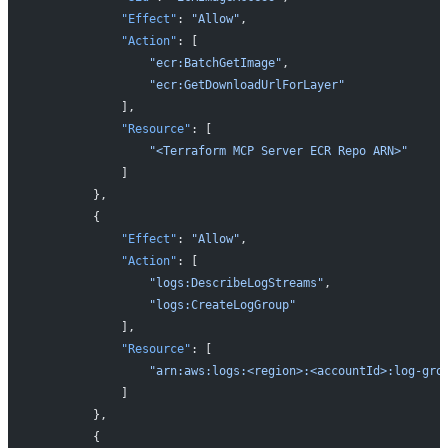
            "Effect"
: 
"Allow"
,
            "Action"
: [
                "ecr:BatchGetImage"
,
                "ecr:GetDownloadUrlForLayer"
            ],
            "Resource"
: [
                "<Terraform MCP Server ECR Repo ARN>"
            ]
        },
        {
            "Effect"
: 
"Allow"
,
            "Action"
: [
                "logs:DescribeLogStreams"
,
                "logs:CreateLogGroup"
            ],
            "Resource"
: [
                "arn:aws:logs:<region>:<accountId>:log-gro
            ]
        },
        {