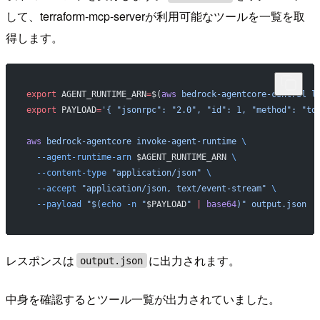
して、terraform-mcp-serverが利用可能なツールを一覧を取
得します。
export
 AGENT_RUNTIME_ARN
=
$(
aws
 bedrock-agentcore-control
 l
export
 PAYLOAD
=
'{ "jsonrpc": "2.0", "id": 1, "method": "to
aws
 bedrock-agentcore
 invoke-agent-runtime
 \
  --agent-runtime-arn
 $AGENT_RUNTIME_ARN 
\
  --content-type
 "application/json"
 \
  --accept
 "application/json, text/event-stream"
 \
  --payload
 "$(
echo
 -n
 "
$PAYLOAD
" 
|
 base64
)"
 output.json
レスポンスは
に出力されます。
output.json
中身を確認するとツール一覧が出力されていました。