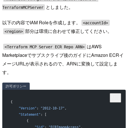
としました。
TerraformMCPServer
以下の内容でIAM Roleを作成します。
<accountId>
部分は環境に合わせて修正してください。
<region>
はAWS
<Terraform MCP Server ECR Repo ARN>
Marketplaceでサブスクライブ後のガイドにAmazon ECRイ
メージURLが表示されるので、ARNに変換して設定しま
す。
許可ポリシー
{
    "Version"
: 
"2012-10-17"
,
    "Statement"
: [
        {
            "Sid"
: 
"ECRImageAccess"
,