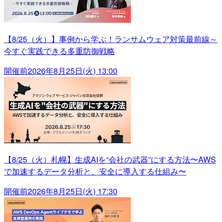
【8/25（火）】事例から学ぶ！ランサムウェア対策最前線～
今すぐ実践できる多重防御戦略
開催前
2026年8月25日(火) 13:00
【8/25（火）札幌】生成AIを“会社の武器”にする方法〜AWS
で加速するデータ分析と、安全に導入する仕組み〜
開催前
2026年8月25日(火) 17:30