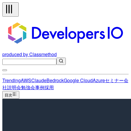
produced by Classmethod
Trending
AWS
Claude
Bedrock
Google Cloud
Azure
セミナー
会
社説明会
勉強会
事例
採用
目次