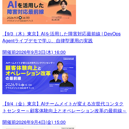
【9/3（木）東京】AIを活用した障害対応最前線 | DevOps
Agentライブデモで学ぶ、自律型運用の実践
開催前
2026年9月3日(木) 16:00
【9/4（金）東京】AIチームメイトが変える次世代コンタク
トセンター～顧客体験向上とオペレーション改革の最前線～
開催前
2026年9月4日(金) 15:00