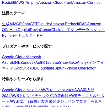
Redshift
AWS Amplify
Amazon CloudFront
Amazon Connect
注目のテーマ
生成AI
MCP
ChatGPT
Claude
Amazon Bedrock
RAG
Amazon
Q
GitHub Copilot
Devin
Cursor
Obsidian
モダンデータスタック
Python
セキュリティ
PM
プロダクトやサービスで探す
Google Cloud
Microsoft
Azure
LINE
Zendesk
Auth0
Tableau
Snowflake
Alteryx
インフォ
マティカ
dbt
DuckDB
Cloudflare
Splunk
Vision One
Notion
特集やシリーズから探す
Google Cloud Next ’25
AWS re:Invent 2025
AWS再入門
2024
AWSトレンドチェック
初心者向け
AWSテクニカルサポ
ート
AWS認定（資格）
製造業関連
ジョインブログ
くらめそ
の情シス
組織開発室の活動
デザイン
Thai