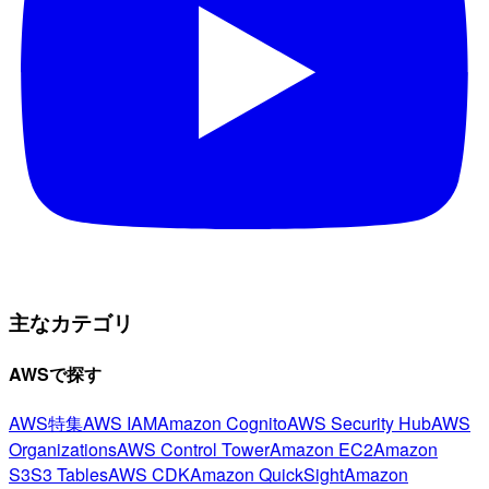
主なカテゴリ
AWSで探す
AWS特集
AWS IAM
Amazon Cognito
AWS Security Hub
AWS
Organizations
AWS Control Tower
Amazon EC2
Amazon
S3
S3 Tables
AWS CDK
Amazon QuickSight
Amazon