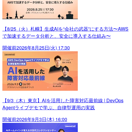
【8/25（火）札幌】生成AIを“会社の武器”にする方法〜AWS
で加速するデータ分析と、安全に導入する仕組み〜
開催前
2026年8月25日(火) 17:30
【9/3（木）東京】AIを活用した障害対応最前線 | DevOps
Agentライブデモで学ぶ、自律型運用の実践
開催前
2026年9月3日(木) 16:00