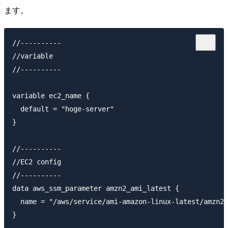
ます。
//----------

//variable

//----------

variable ec2_name {

  default = "hoge-server"

}

//----------

//EC2 config

//----------

data aws_ssm_parameter amzn2_ami_latest {

  name = "/aws/service/ami-amazon-linux-latest/amzn2-
}
