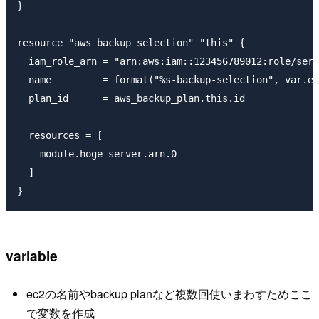
}

resource "aws_backup_selection" "this" {

  iam_role_arn = "arn:aws:iam::123456789012:role/serv
  name         = format("%s-backup-selection", var.ec
  plan_id      = aws_backup_plan.this.id

  resources = [

    module.hoge-server.arn.0

  ]

variable
ec2の名前やbackup planなど複数回使いまわすためここ
で変数を作成