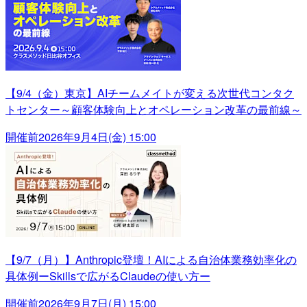
【9/4（金）東京】AIチームメイトが変える次世代コンタク
トセンター～顧客体験向上とオペレーション改革の最前線～
開催前
2026年9月4日(金) 15:00
【9/7（月）】Anthropic登壇！AIによる自治体業務効率化の
具体例ーSkillsで広がるClaudeの使い方ー
開催前
2026年9月7日(月) 15:00