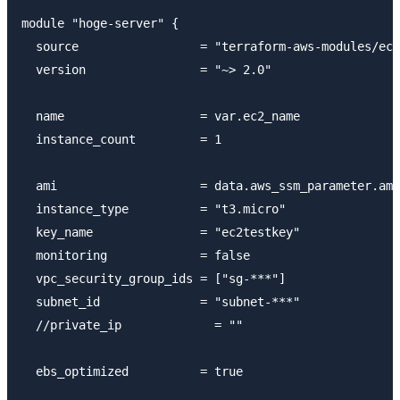
module "hoge-server" {

  source                 = "terraform-aws-modules/ec2
  version                = "~> 2.0"

  name                   = var.ec2_name

  instance_count         = 1

  ami                    = data.aws_ssm_parameter.amz
  instance_type          = "t3.micro"

  key_name               = "ec2testkey"

  monitoring             = false

  vpc_security_group_ids = ["sg-***"]

  subnet_id              = "subnet-***"

  //private_ip             = ""

  ebs_optimized          = true
