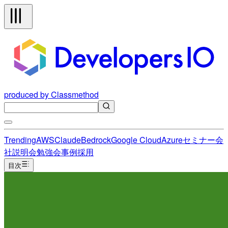
produced by Classmethod
Trending
AWS
Claude
Bedrock
Google Cloud
Azure
セミナー
会
社説明会
勉強会
事例
採用
目次