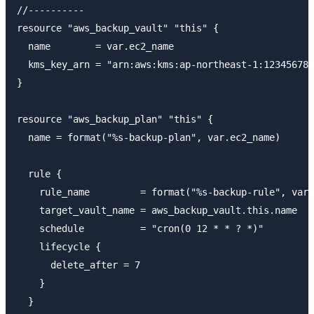
//----------

resource "aws_backup_vault" "this" {

  name        = var.ec2_name

  kms_key_arn = "arn:aws:kms:ap-northeast-1:123456789
}

resource "aws_backup_plan" "this" {

  name = format("%s-backup-plan", var.ec2_name)

  rule {

    rule_name         = format("%s-backup-rule", var.
    target_vault_name = aws_backup_vault.this.name

    schedule          = "cron(0 12 * * ? *)"

    lifecycle {

      delete_after = 7

    }

  }
