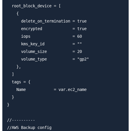
  root_block_device = [

    {

      delete_on_termination = true

      encrypted             = true

      iops                  = 60

      kms_key_id            = ""

      volume_size           = 20

      volume_type           = "gp2"

    },

  ]

  tags = {

    Name            = var.ec2_name

  }

}

//----------

//AWS Backup config
