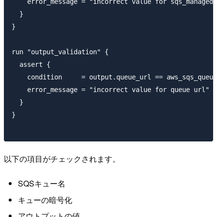
    error_message = "incorrect value for sqs_managed_
  }

}

run "output_validation" {

  assert {

    condition     = output.queue_url == aws_sqs_queue
    error_message = "incorrect value for queue url"

  }

}

以下の項目がチェックされます。
SQSキュー名
キューの暗号化
アウトプットの値