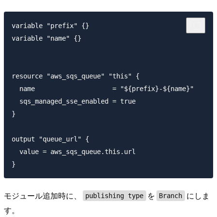
variable "prefix" {}

variable "name" {}

resource "aws_sqs_queue" "this" {

  name                    = "${prefix}-${name}"

  sqs_managed_sse_enabled = true

}

output "queue_url" {

  value = aws_sqs_queue.this.url

モジュール追加時に、
を
にしま
publishing type
Branch
す。