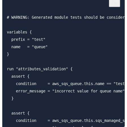
# WARNING: Generated module tests should be considere
variables {

  prefix = "test"

  name   = "queue"

}

run "attributes_validation" {

  assert {

    condition     = aws_sqs_queue.this.name == "test-
    error_message = "incorrect value for queue name"

  }

  assert {

    condition     = aws_sqs_queue.this.sqs_managed_ss