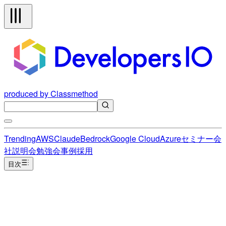
produced by Classmethod
Trending
AWS
Claude
Bedrock
Google Cloud
Azure
セミナー
会
社説明会
勉強会
事例
採用
目次