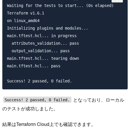
Waiting for the tests to start... (0s elapsed)

Terraform v1.6.1

on linux_amd64

Initializing plugins and modules...

main.tftest.hcl... in progress

  attributes_validation... pass

  output_validation... pass

main.tftest.hcl... tearing down

main.tftest.hcl... pass

となっており、ローカル
Success! 2 passed, 0 failed.
のテストが成功しました。
結果はTerraform Cloud上でも確認できます。