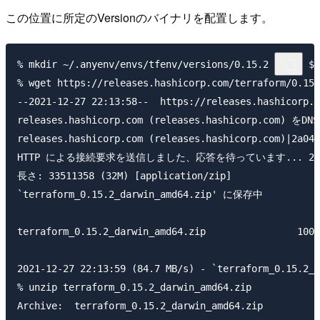
この位置に所定のVersionのバイナリを配置します。
% mkdir ~/.anyenv/envs/tfenv/versions/0.15.2 && cd $_

% wget https://releases.hashicorp.com/terraform/0.15.
--2021-12-27 22:13:58--  https://releases.hashicorp.c
releases.hashicorp.com (releases.hashicorp.com) を
releases.hashicorp.com (releases.hashicorp.com)
HTTP による接続要求を送信しました、応答を待っています... 200 
長さ: 33511358 (32M) [application/zip]

`terraform_0.15.2_darwin_amd64.zip' に保存中

terraform_0.15.2_darwin_amd64.zip                100
2021-12-27 22:13:59 (84.7 MB/s) - `terraform_0.15.2
% unzip terraform_0.15.2_darwin_amd64.zip

Archive:  terraform_0.15.2_darwin_amd64.zip
