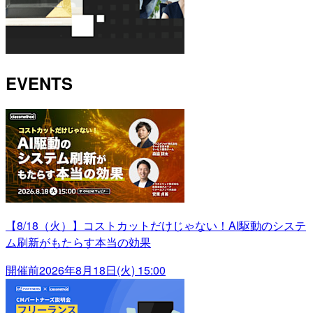
EVENTS
【8/18（火）】コストカットだけじゃない！AI駆動のシステ
ム刷新がもたらす本当の効果
開催前
2026年8月18日(火) 15:00