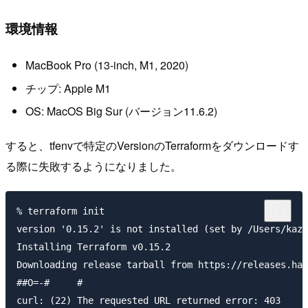
環境情報
MacBook Pro (13-inch, M1, 2020)
チップ: Apple M1
OS: MacOS Big Sur (バージョン11.6.2)
すると、tfenvで特定のVersionのTerraformをダウンロードす
る際に失敗するようになりました。
% terraform init

version '0.15.2' is not installed (set by /Users/kazu
Installing Terraform v0.15.2

Downloading release tarball from https://releases.has
##O=-#     #                                         
curl: (22) The requested URL returned error: 403 
