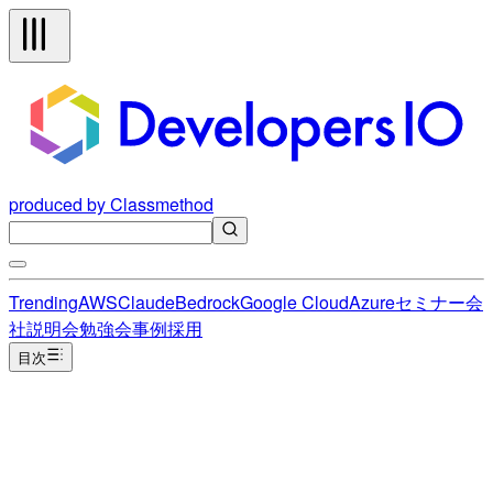
produced by Classmethod
Trending
AWS
Claude
Bedrock
Google Cloud
Azure
セミナー
会
社説明会
勉強会
事例
採用
目次