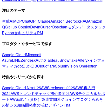
注目のテーマ
生成AI
MCP
ChatGPT
Claude
Amazon Bedrock
RAG
Amazon
Q
GitHub Copilot
Devin
Cursor
Obsidian
モダンデータスタック
Python
セキュリティ
PM
プロダクトやサービスで探す
Google Cloud
Microsoft
Azure
LINE
Zendesk
Auth0
Tableau
Snowflake
Alteryx
インフォ
マティカ
dbt
DuckDB
Cloudflare
Splunk
Vision One
Notion
特集やシリーズから探す
Google Cloud Next ’25
AWS re:Invent 2025
AWS再入門
2024
AWSトレンドチェック
初心者向け
AWSテクニカルサポ
ート
AWS認定（資格）
製造業関連
ジョインブログ
くらめそ
の情シス
組織開発室の活動
デザイン
Thai