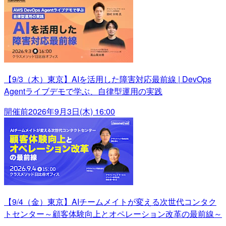
【9/3（木）東京】AIを活用した障害対応最前線 | DevOps
Agentライブデモで学ぶ、自律型運用の実践
開催前
2026年9月3日(木) 16:00
【9/4（金）東京】AIチームメイトが変える次世代コンタク
トセンター～顧客体験向上とオペレーション改革の最前線～