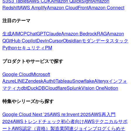
S3
S3 Tables
AWS CDK
Amazon QuickSight
Amazon
Redshift
AWS Amplify
Amazon CloudFront
Amazon Connect
注目のテーマ
生成AI
MCP
ChatGPT
Claude
Amazon Bedrock
RAG
Amazon
Q
GitHub Copilot
Devin
Cursor
Obsidian
モダンデータスタック
Python
セキュリティ
PM
プロダクトやサービスで探す
Google Cloud
Microsoft
Azure
LINE
Zendesk
Auth0
Tableau
Snowflake
Alteryx
インフォ
マティカ
dbt
DuckDB
Cloudflare
Splunk
Vision One
Notion
特集やシリーズから探す
Google Cloud Next ’25
AWS re:Invent 2025
AWS再入門
2024
AWSトレンドチェック
初心者向け
AWSテクニカルサポ
ート
AWS認定（資格）
製造業関連
ジョインブログ
くらめそ