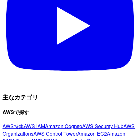
主なカテゴリ
AWSで探す
AWS特集
AWS IAM
Amazon Cognito
AWS Security Hub
AWS
Organizations
AWS Control Tower
Amazon EC2
Amazon