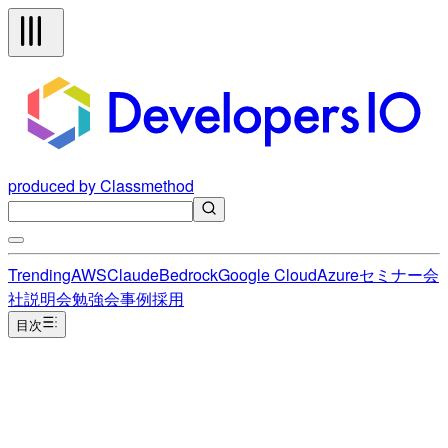
produced by Classmethod
Trending
AWS
Claude
Bedrock
Google Cloud
Azure
セミナー
会
社説明会
勉強会
事例
採用
目次