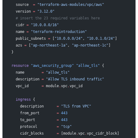
  source
  =
 "terraform-aws-modules/vpc/aws"
  version
 =
 "3.12.0"
  # insert the 23 required variables here
  cidr
 =
 "10.0.0.0/16"
  name
 =
 "terraform-reintroduction"
  public_subnets
 =
 [
"10.0.0.0/24"
, 
"10.0.1.0/24"
]
  azs
 =
 [
"ap-northeast-1a"
, 
"ap-northeast-1c"
]
}
resource
 "aws_security_group"
 "allow_tls"
 {
  name
        =
 "allow_tls"
  description
 =
 "Allow TLS inbound traffic"
  vpc_id
      =
 module
.
vpc
.
vpc_id
  ingress
 {
    description
      =
 "TLS from VPC"
    from_port
        =
 443
    to_port
          =
 443
    protocol
         =
 "tcp"
    cidr_blocks
      =
 [module
.
vpc
.
vpc_cidr_block]