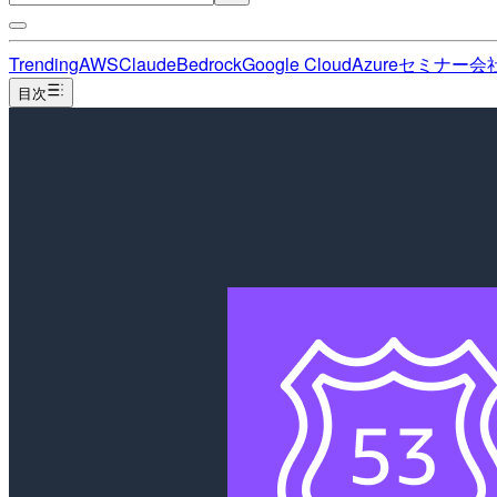
Trending
AWS
Claude
Bedrock
Google Cloud
Azure
セミナー
会
目次