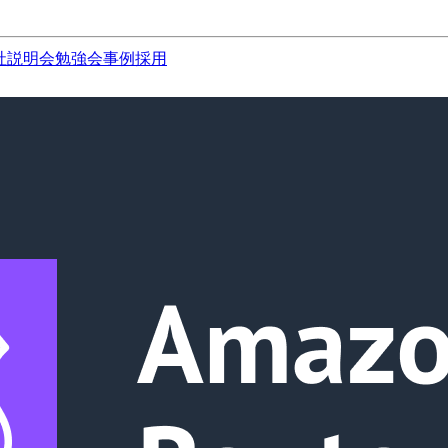
社説明会
勉強会
事例
採用