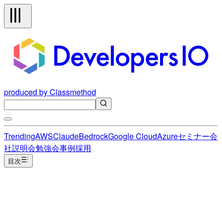
produced by Classmethod
Trending
AWS
Claude
Bedrock
Google Cloud
Azure
セミナー
会
社説明会
勉強会
事例
採用
目次