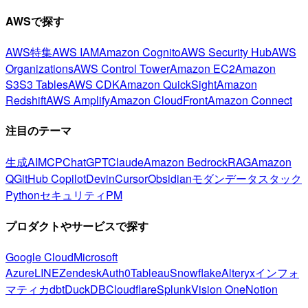
AWSで探す
AWS特集
AWS IAM
Amazon Cognito
AWS Security Hub
AWS
Organizations
AWS Control Tower
Amazon EC2
Amazon
S3
S3 Tables
AWS CDK
Amazon QuickSight
Amazon
Redshift
AWS Amplify
Amazon CloudFront
Amazon Connect
注目のテーマ
生成AI
MCP
ChatGPT
Claude
Amazon Bedrock
RAG
Amazon
Q
GitHub Copilot
Devin
Cursor
Obsidian
モダンデータスタック
Python
セキュリティ
PM
プロダクトやサービスで探す
Google Cloud
Microsoft
Azure
LINE
Zendesk
Auth0
Tableau
Snowflake
Alteryx
インフォ
マティカ
dbt
DuckDB
Cloudflare
Splunk
Vision One
Notion