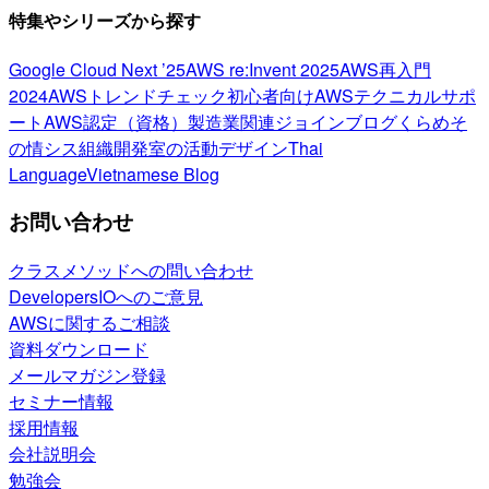
特集やシリーズから探す
Google Cloud Next ’25
AWS re:Invent 2025
AWS再入門
2024
AWSトレンドチェック
初心者向け
AWSテクニカルサポ
ート
AWS認定（資格）
製造業関連
ジョインブログ
くらめそ
の情シス
組織開発室の活動
デザイン
Thai
Language
Vietnamese Blog
お問い合わせ
クラスメソッドへの問い合わせ
DevelopersIOへのご意見
AWSに関するご相談
資料ダウンロード
メールマガジン登録
セミナー情報
採用情報
会社説明会
勉強会