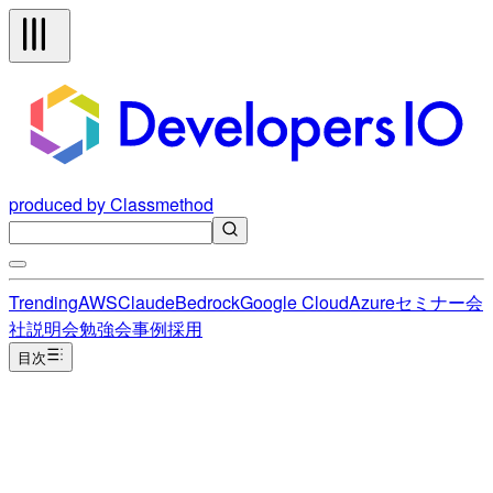
produced by Classmethod
Trending
AWS
Claude
Bedrock
Google Cloud
Azure
セミナー
会
社説明会
勉強会
事例
採用
目次