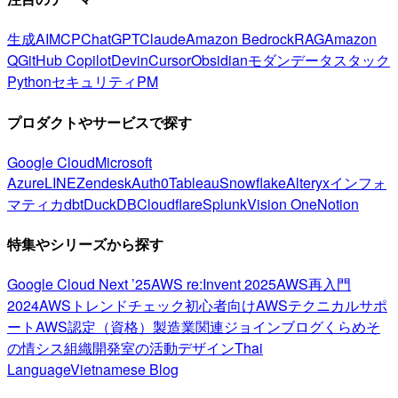
生成AI
MCP
ChatGPT
Claude
Amazon Bedrock
RAG
Amazon
Q
GitHub Copilot
Devin
Cursor
Obsidian
モダンデータスタック
Python
セキュリティ
PM
プロダクトやサービスで探す
Google Cloud
Microsoft
Azure
LINE
Zendesk
Auth0
Tableau
Snowflake
Alteryx
インフォ
マティカ
dbt
DuckDB
Cloudflare
Splunk
Vision One
Notion
特集やシリーズから探す
Google Cloud Next ’25
AWS re:Invent 2025
AWS再入門
2024
AWSトレンドチェック
初心者向け
AWSテクニカルサポ
ート
AWS認定（資格）
製造業関連
ジョインブログ
くらめそ
の情シス
組織開発室の活動
デザイン
Thai
Language
Vietnamese Blog