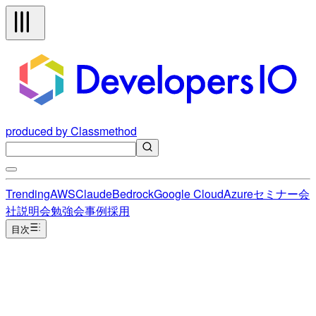
produced by Classmethod
Trending
AWS
Claude
Bedrock
Google Cloud
Azure
セミナー
会
社説明会
勉強会
事例
採用
目次