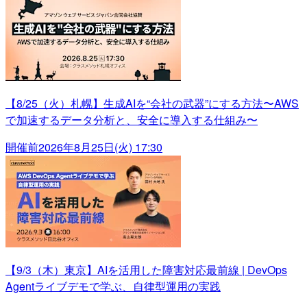
【8/25（火）札幌】生成AIを“会社の武器”にする方法〜AWS
で加速するデータ分析と、安全に導入する仕組み〜
開催前
2026年8月25日(火) 17:30
【9/3（木）東京】AIを活用した障害対応最前線 | DevOps
Agentライブデモで学ぶ、自律型運用の実践