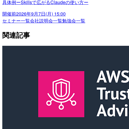
具体例ーSkillsで広がるClaudeの使い方ー
開催前
2026年9月7日(月) 15:00
セミナー一覧
会社説明会一覧
勉強会一覧
関連記事