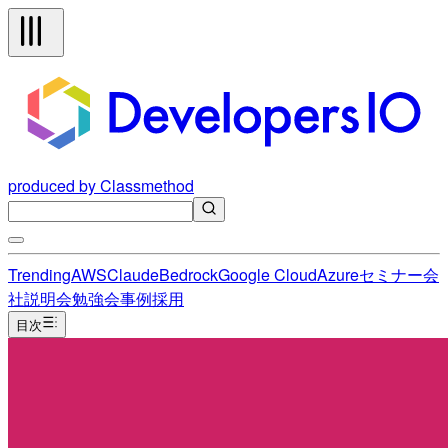
produced by Classmethod
Trending
AWS
Claude
Bedrock
Google Cloud
Azure
セミナー
会
社説明会
勉強会
事例
採用
目次