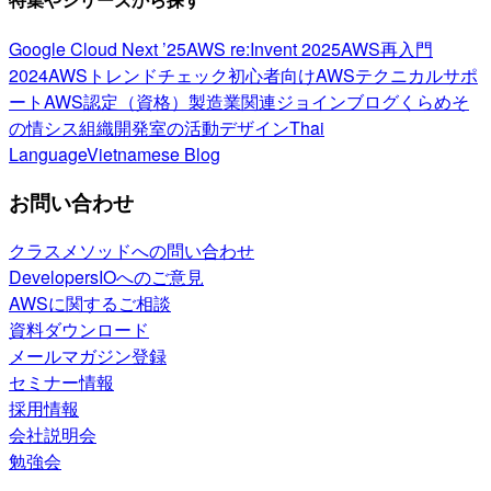
Google Cloud Next ’25
AWS re:Invent 2025
AWS再入門
2024
AWSトレンドチェック
初心者向け
AWSテクニカルサポ
ート
AWS認定（資格）
製造業関連
ジョインブログ
くらめそ
の情シス
組織開発室の活動
デザイン
Thai
Language
Vietnamese Blog
お問い合わせ
クラスメソッドへの問い合わせ
DevelopersIOへのご意見
AWSに関するご相談
資料ダウンロード
メールマガジン登録
セミナー情報
採用情報
会社説明会
勉強会