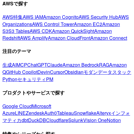
AWSで探す
AWS特集
AWS IAM
Amazon Cognito
AWS Security Hub
AWS
Organizations
AWS Control Tower
Amazon EC2
Amazon
S3
S3 Tables
AWS CDK
Amazon QuickSight
Amazon
Redshift
AWS Amplify
Amazon CloudFront
Amazon Connect
注目のテーマ
生成AI
MCP
ChatGPT
Claude
Amazon Bedrock
RAG
Amazon
Q
GitHub Copilot
Devin
Cursor
Obsidian
モダンデータスタック
Python
セキュリティ
PM
プロダクトやサービスで探す
Google Cloud
Microsoft
Azure
LINE
Zendesk
Auth0
Tableau
Snowflake
Alteryx
インフォ
マティカ
dbt
DuckDB
Cloudflare
Splunk
Vision One
Notion
特集やシリーズから探す