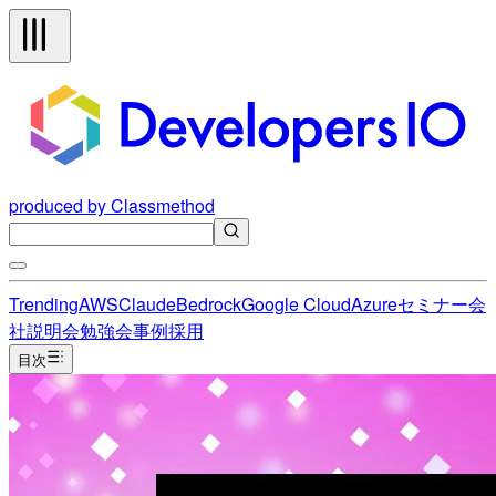
produced by Classmethod
Trending
AWS
Claude
Bedrock
Google Cloud
Azure
セミナー
会
社説明会
勉強会
事例
採用
目次